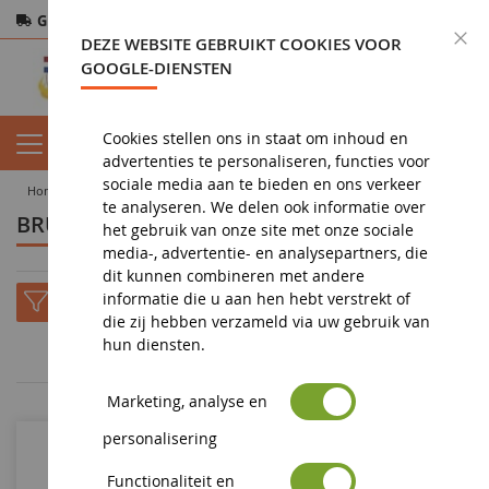
Gratis verzending
vanaf 200€
Veilige betaling
S
DEZE WEBSITE GEBRUIKT COOKIES VOOR
Retourneren
binnen 14 dagen
GOOGLE-DIENSTEN
Cookies stellen ons in staat om inhoud en
advertenties te personaliseren, functies voor
sociale media aan te bieden en ons verkeer
home
alle fabrikanten
BRUDER
te analyseren. We delen ook informatie over
BRUDER
het gebruik van onze site met onze sociale
media-, advertentie- en analysepartners, die
dit kunnen combineren met andere
informatie die u aan hen hebt verstrekt of
die zij hebben verzameld via uw gebruik van
hun diensten.
2
3
4
5
1
Marketing, analyse en
personalisering
-8
%
Functionaliteit en