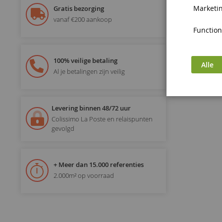
Marketin
Gratis bezorging
vanaf €200 aankoop
Functiona
100% veilige betaling
Alle
Al je betalingen zijn veilig
Levering binnen 48/72 uur
Colissimo La Poste en relaispunten
gevolgd
+ Meer dan 15.000 referenties
2.000m² op voorraad