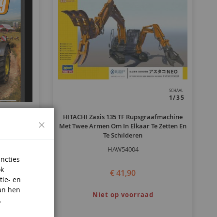
SCHAAL
1/35
9 PC
HITACHI Zaxis 135 TF Rupsgraafmachine
Sluiten
Met Twee Armen Om In Elkaar Te Zetten En
Te Schilderen
HAW54004
uncties
ok
€ 41,90
tie- en
an hen
Niet op voorraad
.