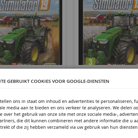
ming Simulator 2019 XBOX
Farming Simulator 201
ITE GEBRUIKT COOKIES VOOR GOOGLE-DIENSTEN
FS19XBOX
FS19PC
tellen ons in staat om inhoud en advertenties te personaliseren, f
iale media aan te bieden en ons verkeer te analyseren. We delen o
€ 49,90
€ 34,90
e over het gebruik van onze site met onze sociale media-, adverten
artners, die dit kunnen combineren met andere informatie die u a
In Winkelwagen
In Winkelwagen
trekt of die zij hebben verzameld via uw gebruik van hun diensten