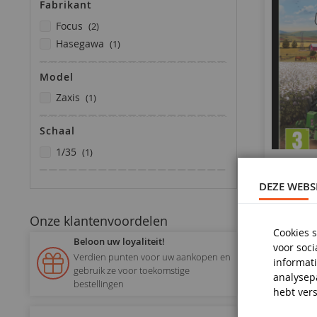
Fabrikant
producten
focus
2
product
hasegawa
1
Model
product
zaxis
1
Schaal
product
1/35
1
Far
DEZE WEBS
Onze klantenvoordelen
Cookies s
Beloon uw loyaliteit!
voor soc
Verdien punten voor uw aankopen en
informati
gebruik ze voor toekomstige
analysep
bestellingen
hebt vers