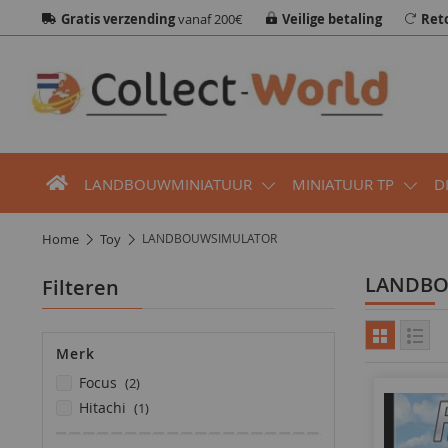
Gratis verzending
vanaf 200€
Veilige betaling
Ret
LANDBOUWMINIATUUR
MINIATUUR TP
D
home
toy
LANDBOUWSIMULATOR
LANDB
Filteren
Merk
producten
focus
2
product
hitachi
1