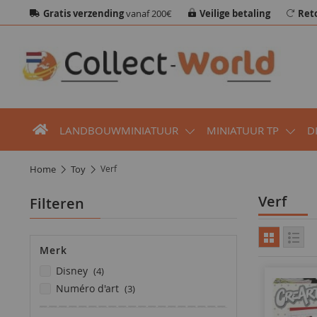
Gratis verzending
vanaf 200€
Veilige betaling
Ret
LANDBOUWMINIATUUR
MINIATUUR TP
D
home
toy
Verf
Verf
Filteren
Merk
producten
disney
4
producten
numéro d'art
3