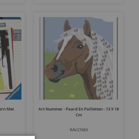
ern Met
Art Nummer - Paard En Pailletten - 13 X 18
Cm
RAV27683