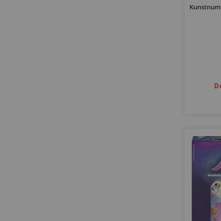
Kunstnumm
D