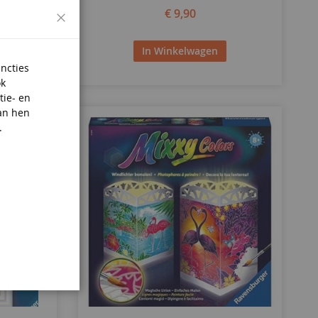
Sluiten
€ 9,90
In Winkelwagen
uncties
ok
tie- en
an hen
.