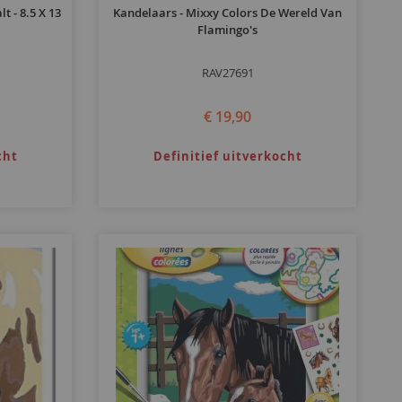
 - 8.5 X 13
Kandelaars - Mixxy Colors De Wereld Van
Flamingo's
RAV27691
€ 19,90
cht
Definitief uitverkocht