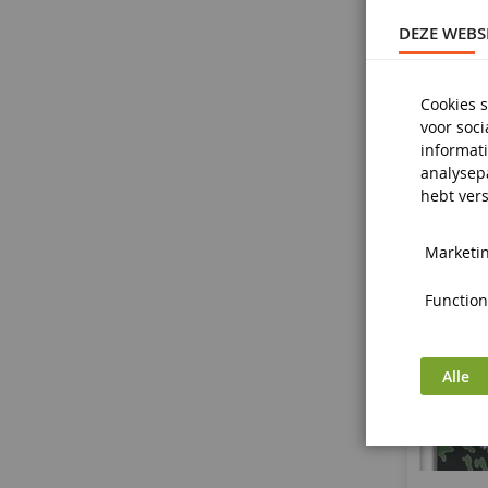
DEZE WEBS
Cookies s
voor soc
informati
analysep
hebt vers
Marketin
Functiona
Alle