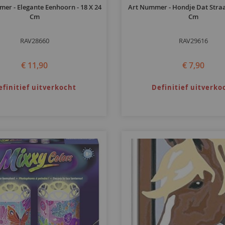
er - Elegante Eenhoorn - 18 X 24
Art Nummer - Hondje Dat Straalt
Cm
Cm
RAV28660
RAV29616
€ 11,90
€ 7,90
efinitief uitverkocht
Definitief uitverko