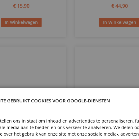
€ 15,90
€ 44,90
In Winkelwagen
In Winkelwagen
ITE GEBRUIKT COOKIES VOOR GOOGLE-DIENSTEN
tellen ons in staat om inhoud en advertenties te personaliseren, f
iale media aan te bieden en ons verkeer te analyseren. We delen o
SCHAAL
1/87
e over het gebruik van onze site met onze sociale media-, adverten