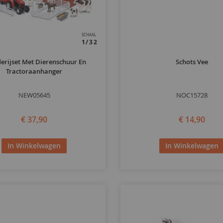
SCHAAL
1/32
erijset Met Dierenschuur En
Schots Vee
Tractoraanhanger
NEW05645
NOC15728
€ 37,90
€ 14,90
In Winkelwagen
In Winkelwagen