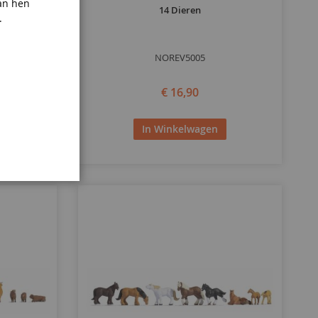
an hen
n Herder
14 Dieren
.
NOREV5005
€ 16,90
In Winkelwagen