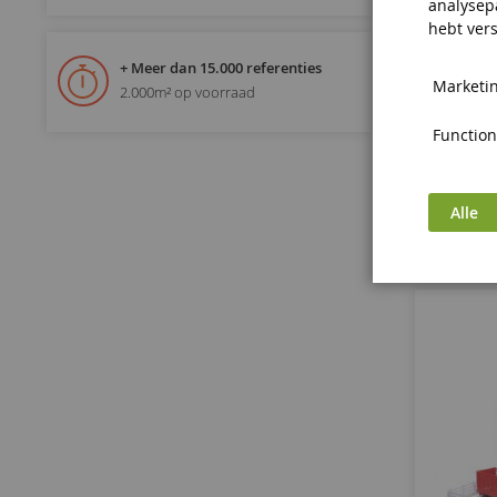
analysep
XL 
hebt vers
+ Meer dan 15.000 referenties
Marketin
2.000m² op voorraad
Functiona
Alle