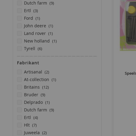
producten
dutch farm
9
producten
ertl
3
product
ford
1
product
john deere
1
product
land rover
1
product
new holland
1
producten
tyrell
6
Fabrikant
producten
artisanal
2
Speel
product
at-collection
1
producten
britains
12
producten
bruder
9
product
delprado
1
producten
dutch farm
9
producten
ertl
4
producten
hlt
7
producten
juweela
2