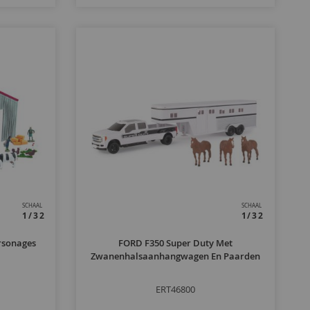
SCHAAL
SCHAAL
1/32
1/32
rsonages
FORD F350 Super Duty Met
Zwanenhalsaanhangwagen En Paarden
ERT46800