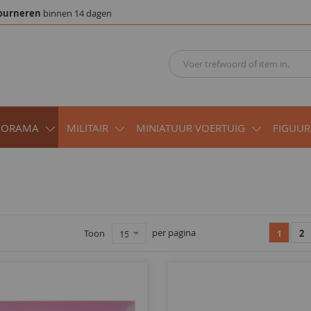
ourneren
binnen 14 dagen
IORAMA
MILITAIR
MINIATUUR VOERTUIG
FIGUUR
per pagina
Toon
2
1