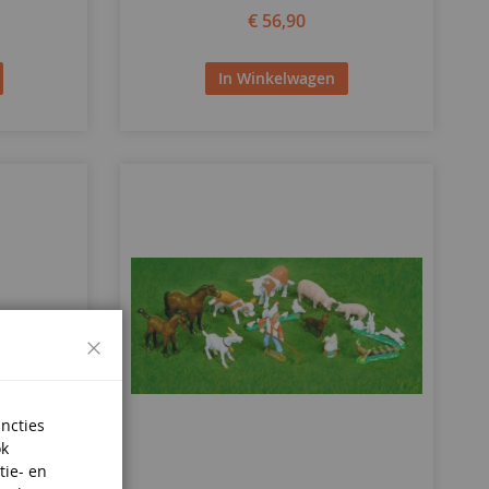
€ 56,90
In Winkelwagen
Sluiten
uncties
ok
SCHAAL
1/87
tie- en