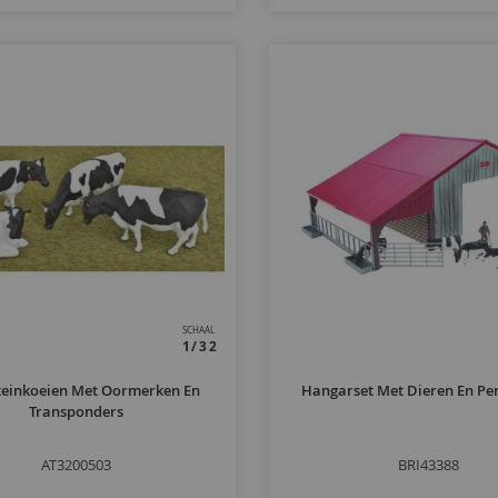
SCHAAL
1/32
teinkoeien Met Oormerken En
Hangarset Met Dieren En Pe
Transponders
AT3200503
BRI43388