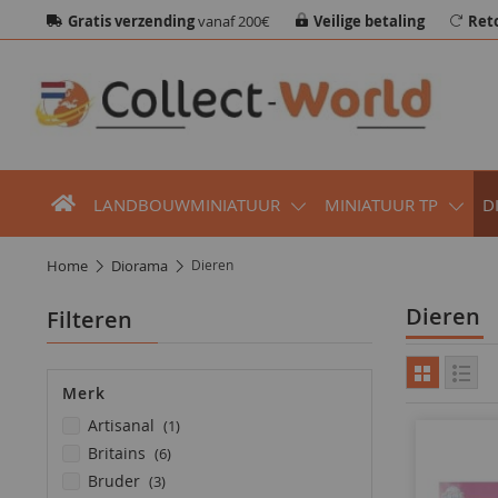
Gratis verzending
vanaf 200€
Veilige betaling
Ret
LANDBOUWMINIATUUR
MINIATUUR TP
D
home
diorama
Dieren
Dieren
Filteren
Merk
product
artisanal
1
producten
britains
6
producten
bruder
3