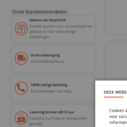
Onze klantenvoordelen
Beloon uw loyaliteit!
Verdien punten voor uw aankopen en
gebruik ze voor toekomstige
bestellingen
Gratis bezorging
vanaf €200 aankoop
100% veilige betaling
Al je betalingen zijn veilig
DEZE WEBS
Cookies s
Levering binnen 48/72 uur
voor soc
Colissimo La Poste en relaispunten
informati
gevolgd