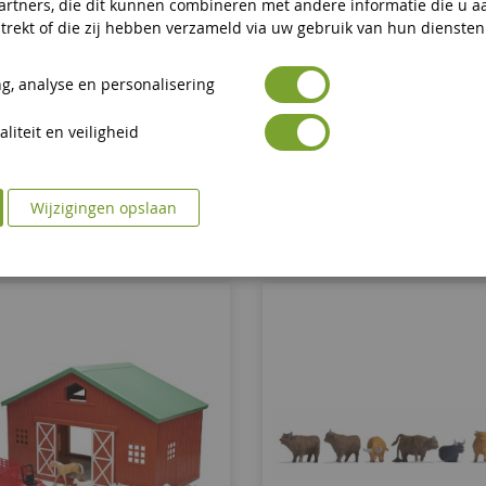
artners, die dit kunnen combineren met andere informatie die u a
Set - 21 Zwart-Witte Koeien
XL Dozen Set - 37 Schapen E
trekt of die zij hebben verzameld via uw gebruik van hun diensten
g, analyse en personalisering
NOC16164
NOC16162
liteit en veiligheid
€ 37,90
€ 34,90
In Winkelwagen
In Winkelwagen
Wijzigingen opslaan