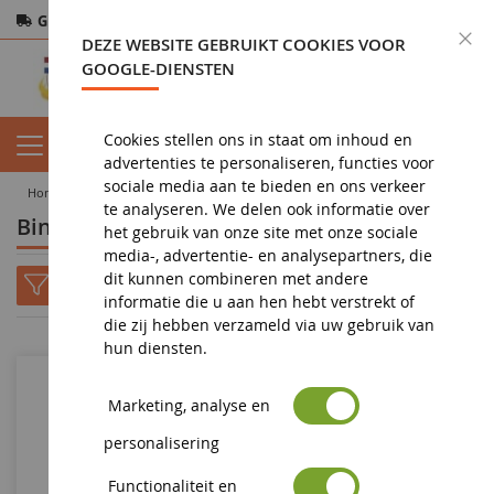
Gratis verzending
vanaf 200€
Veilige betaling
S
DEZE WEBSITE GEBRUIKT COOKIES VOOR
Retourneren
binnen 14 dagen
GOOGLE-DIENSTEN
Cookies stellen ons in staat om inhoud en
advertenties te personaliseren, functies voor
sociale media aan te bieden en ons verkeer
home
diorama
Binnenkort nieuwe releases : Diorama
te analyseren. We delen ook informatie over
Binnenkort nieuwe releases : Diorama
het gebruik van onze site met onze sociale
media-, advertentie- en analysepartners, die
dit kunnen combineren met andere
informatie die u aan hen hebt verstrekt of
die zij hebben verzameld via uw gebruik van
hun diensten.
Marketing, analyse en
personalisering
Functionaliteit en