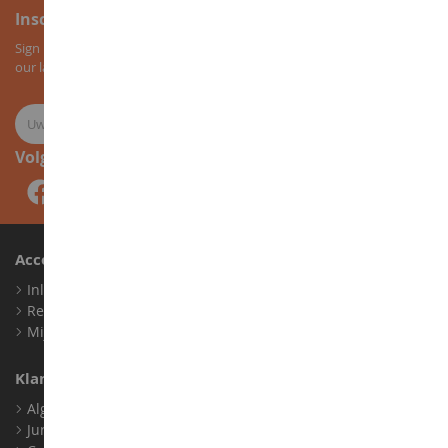
Inschrijving voor de nieuwsbrief
Sign up for our newsletter to receive all our special offers, as well as
our latest news about agricultural miniatures.
Volg ons
Account
Inloggen
Registreren
Mijn loyaliteitspunten
Klantenservice
Algemene verkoopvoorwaarden
Juridische informatie