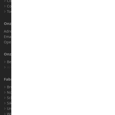
Contact
Cookies
Toegankelijkheid: niet conform
Onze Winkel
Adres : ZA LE Chemin, 61800 Montsecret
Email :
info@collect-world.nl
Openingstijden: Maandag tot zaterdag / 9:00-18:00 uur
Onze Merken
Bekijk Al Onze Merken
Archief
Fabrikanten
Bruder
Norev
Schuco
Siku
Universal Hobbies
Wiking