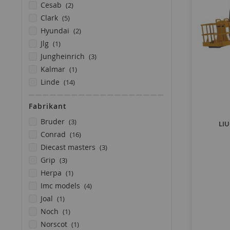
producten
cesab
2
producten
clark
5
producten
hyundai
2
product
jlg
1
producten
jungheinrich
3
product
kalmar
1
producten
linde
14
product
manitou
1
Fabrikant
product
merlo
1
product
producten
moffett
1
bruder
3
LIU
producten
producten
still
18
conrad
16
producten
producten
toyota
3
diecast masters
3
product
producten
wagner
1
grip
3
product
herpa
1
producten
imc models
4
product
joal
1
product
noch
1
product
norscot
1