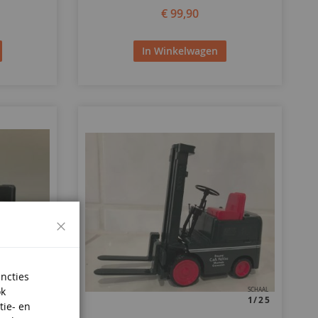
€ 99,90
In Winkelwagen
Sluiten
uncties
ok
SCHAAL
SCHAAL
1/25
1/25
tie- en