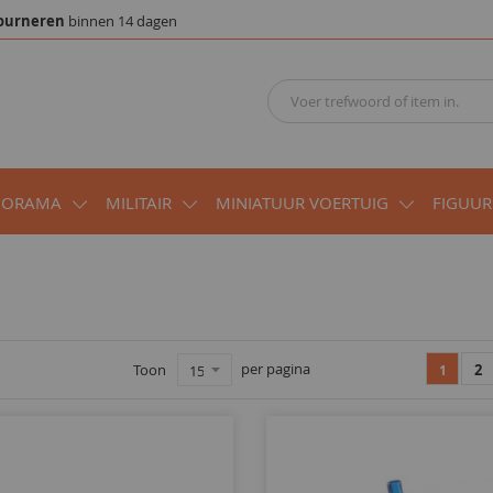
ourneren
binnen 14 dagen
IORAMA
MILITAIR
MINIATUUR VOERTUIG
FIGUUR
per pagina
Toon
2
1