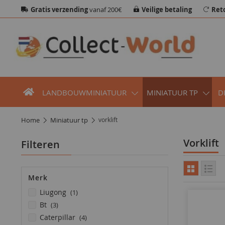
Gratis verzending
vanaf 200€
Veilige betaling
Ret
LANDBOUWMINIATUUR
MINIATUUR TP
D
home
miniatuur tp
vorklift
vorklift
Filteren
Merk
product
liugong
1
producten
bt
3
producten
caterpillar
4