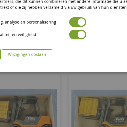
artners, die dit kunnen combineren met andere informatie die u a
 JUNGHEINRICH Swift It Heftruck
GEBRUIKT - CLARK Heftruck, Ge
trekt of die zij hebben verzameld via uw gebruik van hun diensten
Deutsche Bundespos
g, analyse en personalisering
CON2976
WIK83-10
liteit en veiligheid
€ 34,90
€ 39,90
In Winkelwagen
In Winkelwagen
Wijzigingen opslaan