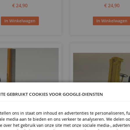
€ 24,90
€ 24,90
In Winkelwagen
In Winkelwagen
ITE GEBRUIKT COOKIES VOOR GOOGLE-DIENSTEN
tellen ons in staat om inhoud en advertenties te personaliseren, f
iale media aan te bieden en ons verkeer te analyseren. We delen o
SCHAAL
1/25
e over het gebruik van onze site met onze sociale media-, adverten