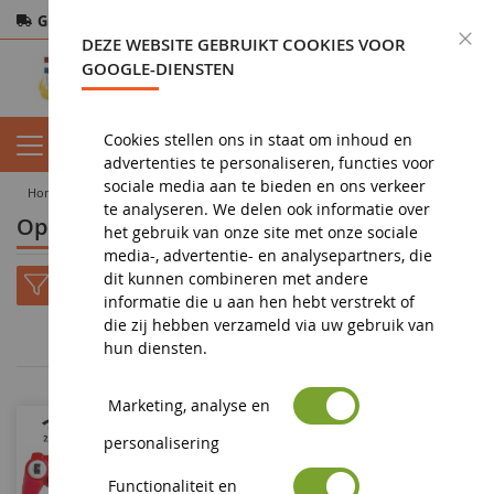
Gratis verzending
vanaf 200€
Veilige betaling
S
DEZE WEBSITE GEBRUIKT COOKIES VOOR
Retourneren
binnen 14 dagen
GOOGLE-DIENSTEN
Cookies stellen ons in staat om inhoud en
advertenties te personaliseren, functies voor
sociale media aan te bieden en ons verkeer
home
miniatuur tp
Op afstand bestuurbare machine
te analyseren. We delen ook informatie over
Op afstand bestuurbare machine
het gebruik van onze site met onze sociale
media-, advertentie- en analysepartners, die
dit kunnen combineren met andere
informatie die u aan hen hebt verstrekt of
die zij hebben verzameld via uw gebruik van
2
3
4
1
hun diensten.
Marketing, analyse en
personalisering
Functionaliteit en