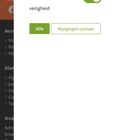
veiligheid
Alle
Wijzigingen opslaan
Account
Inloggen
Registreren
Mijn loyaliteitspunten
Klantenservice
Algemene verkoopvoorwaarden
Juridische informatie
Contact
Cookies
Toegankelijkheid: niet conform
Onze Winkel
Adres : ZA LE Chemin, 61800 Montsecret
Email :
info@collect-world.nl