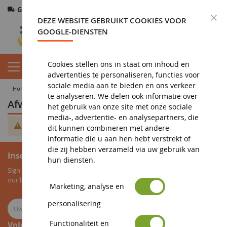
Gratis verzending
vanaf 200€
Veilige betaling
S
DEZE WEBSITE GEBRUIKT COOKIES VOOR
Retourneren
binnen 14 dagen
GOOGLE-DIENSTEN
Cookies stellen ons in staat om inhoud en
advertenties te personaliseren, functies voor
sociale media aan te bieden en ons verkeer
home
miniatuur tp
kenmerken
Afwerkmachine
te analyseren. We delen ook informatie over
Afwerkmachine
het gebruik van onze site met onze sociale
media-, advertentie- en analysepartners, die
Geen producten gevonden voor deze selectie.
dit kunnen combineren met andere
informatie die u aan hen hebt verstrekt of
die zij hebben verzameld via uw gebruik van
Inschrijving voor de nieuwsbrief
hun diensten.
Sign up for our newsletter to receive all our special offers, as well as
our latest news about agricultural miniatures.
Marketing, analyse en
personalisering
Functionaliteit en
Volg ons