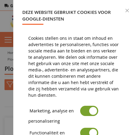
Gratis verzending
vanaf 200€
Veilige betaling
S
DEZE WEBSITE GEBRUIKT COOKIES VOOR
Retourneren
binnen 14 dagen
GOOGLE-DIENSTEN
Cookies stellen ons in staat om inhoud en
advertenties te personaliseren, functies voor
sociale media aan te bieden en ons verkeer
home
landbouwminiatuur
landbouwmachines
te analyseren. We delen ook informatie over
Ploegen en grondbewerking
het gebruik van onze site met onze sociale
Ploegen en grondbewerking
media-, advertentie- en analysepartners, die
dit kunnen combineren met andere
informatie die u aan hen hebt verstrekt of
die zij hebben verzameld via uw gebruik van
hun diensten.
2
3
4
5
1
Marketing, analyse en
personalisering
Functionaliteit en