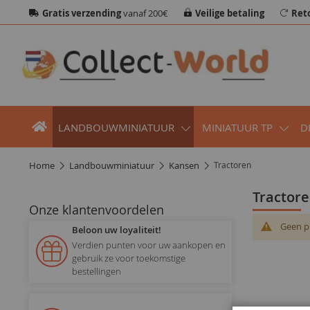
Gratis verzending
vanaf 200€
Veilige betaling
Ret
LANDBOUWMINIATUUR
MINIATUUR TP
D
home
landbouwminiatuur
kansen
Tractoren
Tractor
Onze klantenvoordelen
Geen p
Beloon uw loyaliteit!
Verdien punten voor uw aankopen en
gebruik ze voor toekomstige
bestellingen