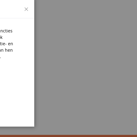
Sluiten
uncties
ok
tie- en
an hen
.