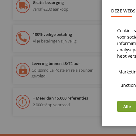
Gratis bezorging
vanaf €200 aankoop
DEZE WEBS
Cookies s
100% veilige betaling
voor soc
Al je betalingen zijn veilig
informati
analysep
hebt vers
Levering binnen 48/72 uur
Colissimo La Poste en relaispunten
Marketin
gevolgd
Functiona
+ Meer dan 15.000 referenties
2.000m² op voorraad
Alle