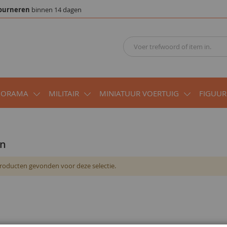
ourneren
binnen 14 dagen
IORAMA
MILITAIR
MINIATUUR VOERTUIG
FIGUUR
en
roducten gevonden voor deze selectie.