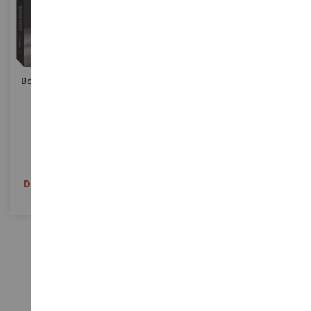
Boek Over De Rode Trekkers
BIG BUD Boek
1958-2022 - TEST IN HET
ENGELS
OCT34126
LIVBIGBUD
€ 76,90
€ 59,90
Definitief uitverkocht
Definitief uitverkocht