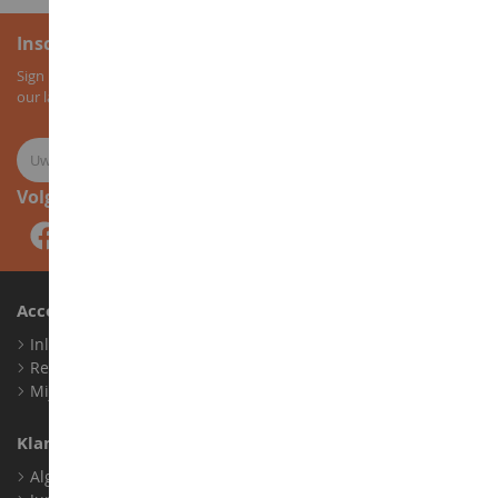
Inschrijving voor de nieuwsbrief
Sign up for our newsletter to receive all our special offers, as well as
our latest news about agricultural miniatures.
Volg ons
Account
Inloggen
Registreren
Mijn loyaliteitspunten
Klantenservice
Algemene verkoopvoorwaarden