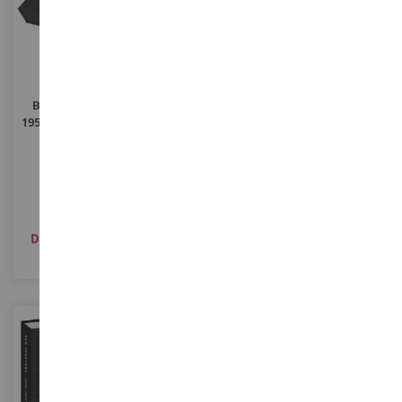
Boek Over Rode Tractoren
Rode Gelede Tractorboek
1958-2013 384 Pagina's - TEKST
1957-2017 384 Pagina's -
IN HET ENGELS
ENGELSE TEKST
OCT74716
OCT74772
€ 129,90
€ 129,90
Definitief uitverkocht
Definitief uitverkocht