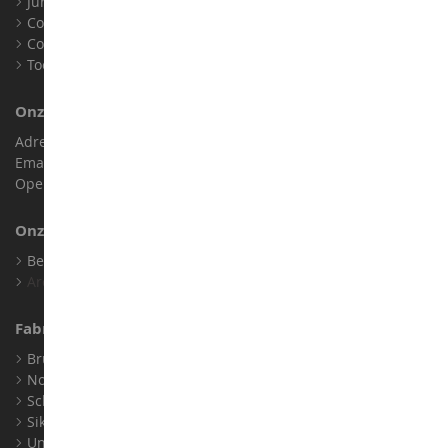
Juridische informatie
Contact
Cookies
Toegankelijkheid: niet conform
Onze Winkel
Adres : ZA LE Chemin, 61800 Montsecret
Email :
info@collect-world.nl
Openingstijden: Maandag tot zaterdag / 9:00-18:00 uur
Onze Merken
Bekijk Al Onze Merken
Archief
Fabrikanten
Bruder
Norev
Schuco
Siku
Universal Hobbies