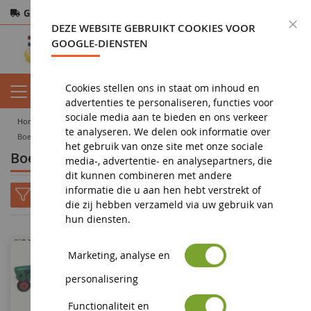
Gratis verzending
vanaf 200€
Veilige betaling
S
DEZE WEBSITE GEBRUIKT COOKIES VOOR
Retourneren
binnen 14 dagen
GOOGLE-DIENSTEN
Cookies stellen ons in staat om inhoud en
advertenties te personaliseren, functies voor
sociale media aan te bieden en ons verkeer
home
landbouwminiatuur
boekhandel - dvd
te analyseren. We delen ook informatie over
Boek over landbouw
het gebruik van onze site met onze sociale
Boek over landbouw
media-, advertentie- en analysepartners, die
dit kunnen combineren met andere
informatie die u aan hen hebt verstrekt of
die zij hebben verzameld via uw gebruik van
hun diensten.
Marketing, analyse en
personalisering
Functionaliteit en