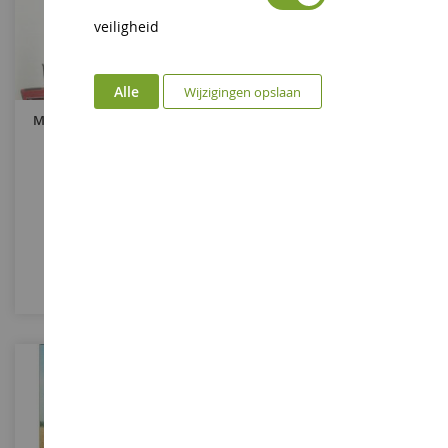
veiligheid
Alle
Wijzigingen opslaan
Model Landbouwtractoren
Boek Landbouwtractoren
LIVMFT
ETA12310
€ 75,00
€ 44,95
In Winkelwagen
In Winkelwagen