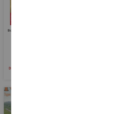
Boek - Landbouwmachines -
Boek Over Oude JOHN DEERE
LAVERDA
Tractoren In Het Engels
LIVLAVERDA
ERT1377
€ 39,00
€ 9,90
Definitief uitverkocht
Niet op voorraad