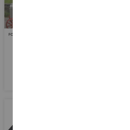
FORDSON Type H. N En E27N
Boek Red 4WD Tractor 1957 -
De Universele Tractor
2017 Editie Met Engelse Tekst
384 Pagina's
LIVFORDSONTH
ERT74771
€ 42,00
€ 104,90
Niet op voorraad
Niet op voorraad