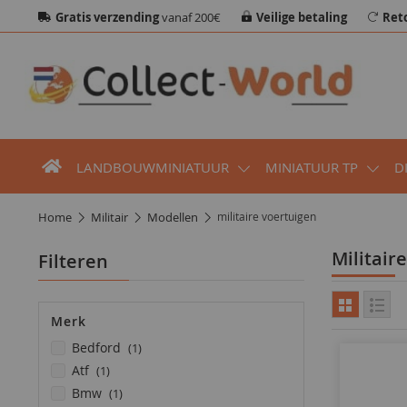
Gratis verzending
vanaf 200€
Veilige betaling
Ret
LANDBOUWMINIATUUR
MINIATUUR TP
D
home
militair
modellen
militaire voertuigen
militai
Filteren
Merk
product
bedford
1
product
atf
1
product
bmw
1