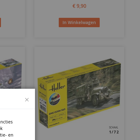
€ 9,90
In Winkelwagen
Sluiten
uncties
ok
SCHAAL
SCHAAL
1/72
1/72
tie- en