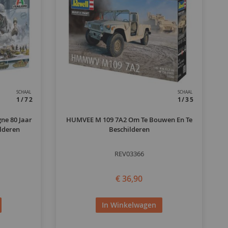
SCHAAL
SCHAAL
1/72
1/35
ne 80 Jaar
HUMVEE M 109 7A2 Om Te Bouwen En Te
lderen
Beschilderen
REV03366
€ 36,90
In Winkelwagen