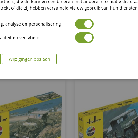
artners, die dit kunnen combineren met andere informatie die u a
s 1/4 Ton Militair Voertuig Met
Startpakket Met Verf En Accesso
trekt of die zij hebben verzameld via uw gebruik van hun diensten
 - Montage En Schilderen Vereist
Landingsvoertuig En Pers
g, analyse en personalisering
HEL79997
HEL56995
liteit en veiligheid
€ 9,90
€ 10,90
In Winkelwagen
In Winkelwagen
Wijzigingen opslaan