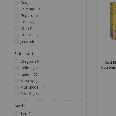
producten
dodge
2
product
fairchild
1
product
gepard
1
producten
gmc
4
product
gtk
1
product
humvee
1
producten
jeep
4
producten
kübelwagen
2
Fabrikant
producten
land rover
2
product
product
leopard
1
dragon
1
Opel Bl
product
producten
m19
Voertuig 
1
heller
12
product
producten
mercedes
1
italeri
60
producten
product
opel
5
newray
1
product
producten
rafale
1
plus model
4
product
producten
steyr
1
revell
15
product
tyrell
1
product
Model
volkswagen
1
product
wot
1
product
109
1