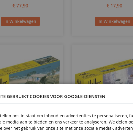
€ 77,90
€ 17,90
In Winkelwagen
In Winkelwagen
ITE GEBRUIKT COOKIES VOOR GOOGLE-DIENSTEN
tellen ons in staat om inhoud en advertenties te personaliseren, f
iale media aan te bieden en ons verkeer te analyseren. We delen o
SCHAAL
1/72
e over het gebruik van onze site met onze sociale media-, adverten