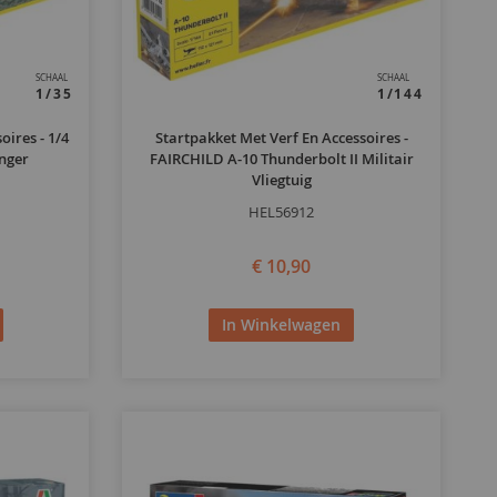
SCHAAL
SCHAAL
1/35
1/144
oires - 1/4
Startpakket Met Verf En Accessoires -
nger
FAIRCHILD A-10 Thunderbolt II Militair
Vliegtuig
HEL56912
€ 10,90
In Winkelwagen