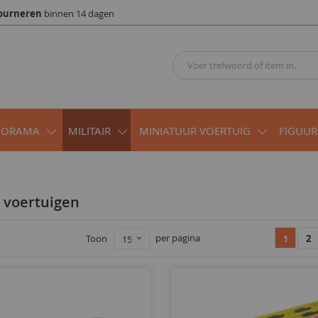
ourneren
binnen 14 dagen
IORAMA
MILITAIR
MINIATUUR VOERTUIG
FIGUUR
re voertuigen
per pagina
Toon
2
1