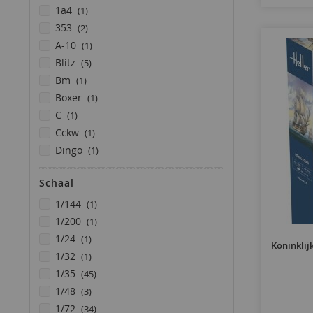
product
1a4
1
producten
353
2
product
a-10
1
producten
blitz
5
product
bm
1
product
boxer
1
product
c
1
product
cckw
1
product
dingo
1
product
gmc
1
Schaal
product
jaguar
1
product
product
k16
1
1/144
1
product
product
kfz
1
1/200
1
product
product
m1036
1
1/24
1
Koninklij
product
product
m109
1
1/32
1
product
producten
m19
1
1/35
45
producten
producten
m3
2
1/48
3
producten
producten
sd
3
1/72
34