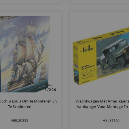
SCHAAL
1/200
k Schip Louis Om Te Monteren En
Vrachtwagen Met Amerikaanse
Te Schilderen
Aanhanger Voor Montage En
HEL80892
HEL81105