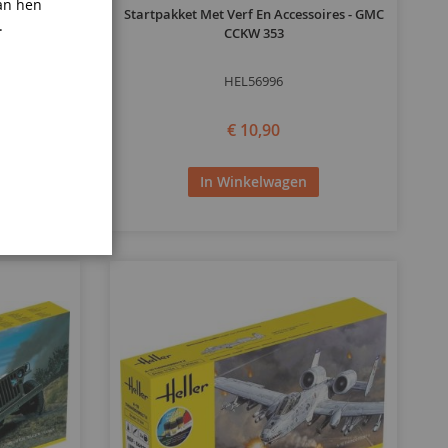
an hen
ires - LCVP
Startpakket Met Verf En Accessoires - GMC
.
oneel
CCKW 353
HEL56996
€ 10,90
In Winkelwagen