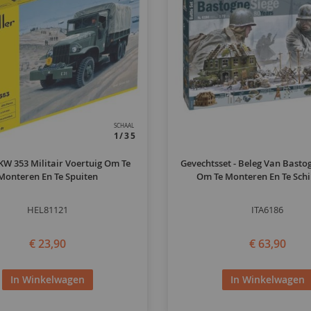
SCHAAL
1/35
W 353 Militair Voertuig Om Te
Gevechtsset - Beleg Van Bastog
Monteren En Te Spuiten
Om Te Monteren En Te Schi
HEL81121
ITA6186
€ 23,90
€ 63,90
In Winkelwagen
In Winkelwagen