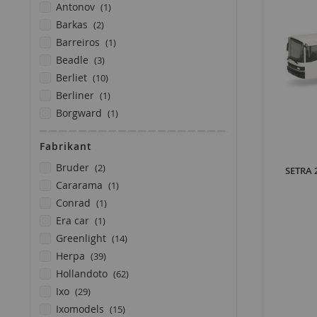
product
antonov
1
producten
barkas
2
product
barreiros
1
producten
beadle
3
producten
berliet
10
product
berliner
1
product
borgward
1
product
bova
1
Fabrikant
product
brossel
1
product
producten
bruder
1
bruder
2
SETRA 2
product
product
bryansk
1
cararama
1
product
product
burell
1
conrad
1
producten
product
bussing
5
era car
1
producten
producten
chausson
4
greenlight
14
producten
producten
citroen
8
herpa
39
product
producten
daf
1
hollandoto
62
producten
producten
dkw
2
ixo
29
product
producten
dukw
1
ixomodels
15