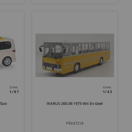
SCHAAL
SCHAAL
1/87
1/43
Taxi
IKARUS 260.06 1975 Wit En Geel
PRX47218