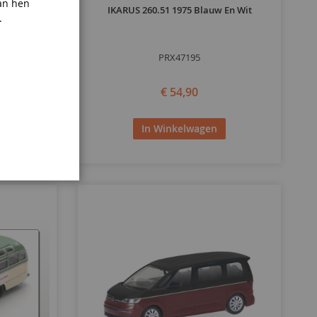
an hen
adt -
IKARUS 260.51 1975 Blauw En Wit
.
PRX47195
€ 54,90
In Winkelwagen