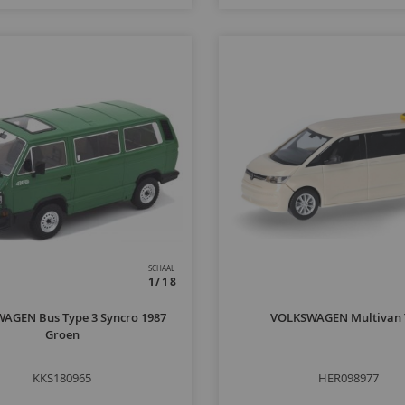
SCHAAL
1/18
AGEN Bus Type 3 Syncro 1987
VOLKSWAGEN Multivan 
Groen
KKS180965
HER098977