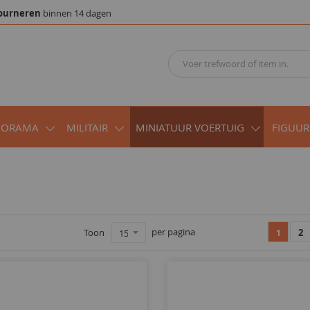
ourneren
binnen 14 dagen
IORAMA
MILITAIR
MINIATUUR VOERTUIG
FIGUUR
per pagina
Toon
2
1