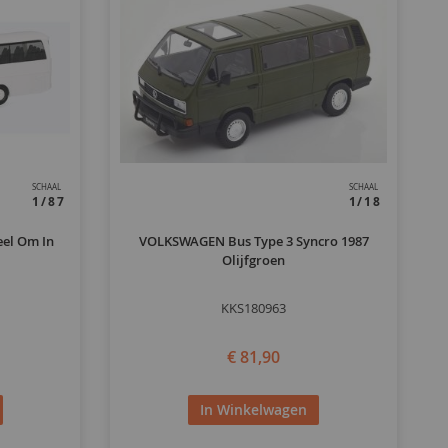
SCHAAL
SCHAAL
1/87
1/18
eel Om In
VOLKSWAGEN Bus Type 3 Syncro 1987
Olijfgroen
KKS180963
€ 81,90
In Winkelwagen