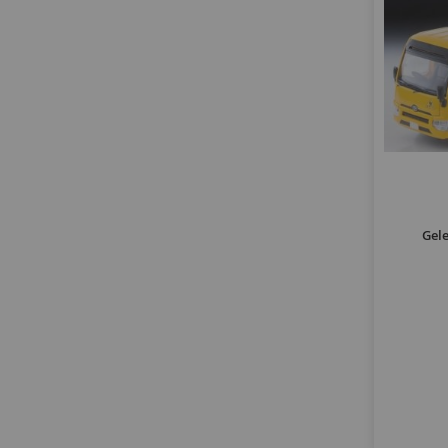
product
s8
1
producten
sambar
2
product
scenic
1
producten
senator
2
product
sg2
1
producten
sl
2
producten
sprinter
4
product
stardair
1
product
su
1
Gel
producten
t
2
producten
t1
31
producten
t2
13
producten
t3
13
product
t5
1
producten
t6
6
producten
t6.1
3
producten
tge
2
producten
tiger