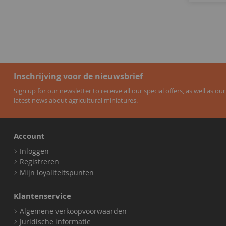
5
product
torpedo
1
product
trafic
1
producten
transit
3
product
transporteur
1
producten
type 1
20
producten
Inschrijving voor de nieuwsbrief
type 2
20
producten
type 3
4
Sign up for our newsletter to receive all our special offers, as well as our
producten
latest news about agricultural miniatures.
type m
2
producten
u23
5
product
v-klasse
1
Account
product
van
1
producten
Inloggen
vandura
5
Registreren
product
vito
1
Mijn loyaliteitspunten
producten
weymann
4
product
100d
1
Klantenservice
producten
14tr
3
Algemene verkoopvoorwaarden
product
1960
1
Juridische informatie
producten