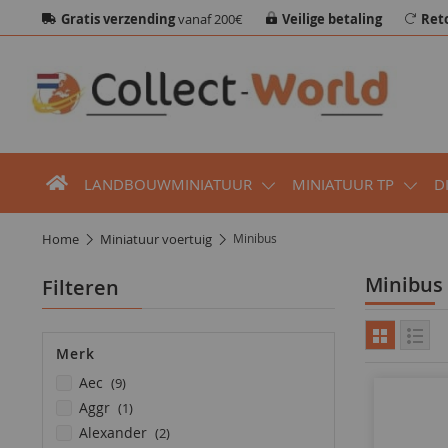
Gratis verzending
vanaf 200€
Veilige betaling
Ret
LANDBOUWMINIATUUR
MINIATUUR TP
D
home
miniatuur voertuig
Minibus
Minibus
Filteren
Merk
producten
aec
9
product
aggr
1
producten
alexander
2