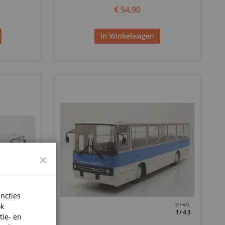
€ 54,90
In Winkelwagen
Sluiten
uncties
ok
SCHAAL
SCHAAL
1/43
1/43
tie- en