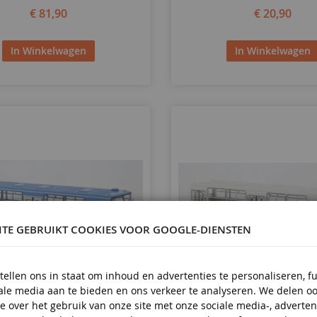
€ 81,90
€ 20,90
In Winkelwagen
In Winkelwagen
ITE GEBRUIKT COOKIES VOOR GOOGLE-DIENSTEN
tellen ons in staat om inhoud en advertenties te personaliseren, f
iale media aan te bieden en ons verkeer te analyseren. We delen o
SCHAAL
1/43
e over het gebruik van onze site met onze sociale media-, adverten