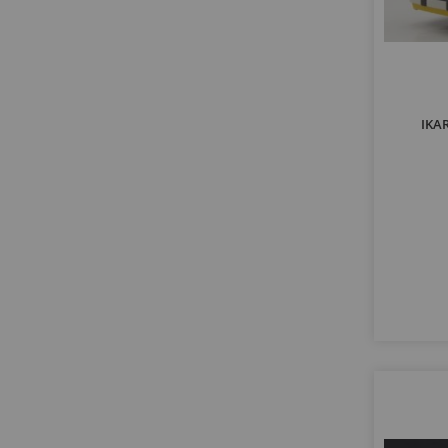
product
id
1
producten
integral
3
producten
irizar
7
product
l20
1
product
leyland
1
IKAR
product
lt
1
producten
multivan
2
product
nv
1
producten
o321
2
product
panorama
1
product
pck
1
product
pla
1
product
plk
1
product
plr
1
producten
roadmaster
4
product
routemaster
1
product
s221
1
producten
s6
2