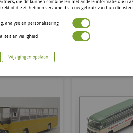
artners, die dit kunnen combineren met andere informatie die u a
S 260.06 1975 Blauw En Wit
IKARUS 260 1975 Halberst
trekt of die zij hebben verzameld via uw gebruik van hun diensten
JÄGERMEISTER
g, analyse en personalisering
PRX47219
PRX47220
liteit en veiligheid
€ 54,90
€ 54,90
In Winkelwagen
In Winkelwagen
Wijzigingen opslaan