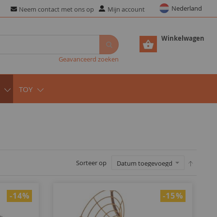
Nederland
Neem contact met ons op
Mijn account
Winkelwagen
Geavanceerd zoeken
TOY
Sorteer op
-14
%
-15
%