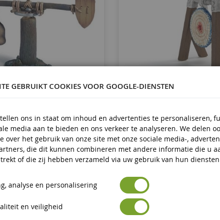
ITE GEBRUIKT COOKIES VOOR GOOGLE-DIENSTEN
tellen ons in staat om inhoud en advertenties te personaliseren, f
oires Voor Gevechtstraining -
Doel
Quantaine
iale media aan te bieden en ons verkeer te analyseren. We delen o
e over het gebruik van onze site met onze sociale media-, adverten
artners, die dit kunnen combineren met andere informatie die u a
SHL42015
SHL42153
trekt of die zij hebben verzameld via uw gebruik van hun diensten
€ 14,99
€ 6,85
€ 7,99
g, analyse en personalisering
In Winkelwagen
In Winkelwagen
liteit en veiligheid