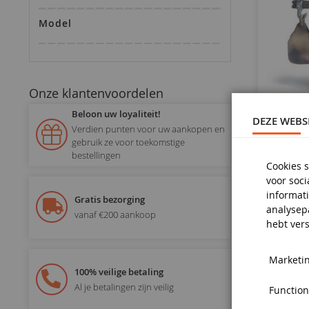
Model
Onze klantenvoordelen
Beloon uw loyaliteit!
DEZE WEBS
Verdien punten voor uw aankopen en
gebruik ze voor toekomstige
bestellingen
Cookies s
Access
voor soc
informati
Gratis bezorging
analysep
vanaf €200 aankoop
hebt vers
Marketin
100% veilige betaling
Al je betalingen zijn veilig
Functiona