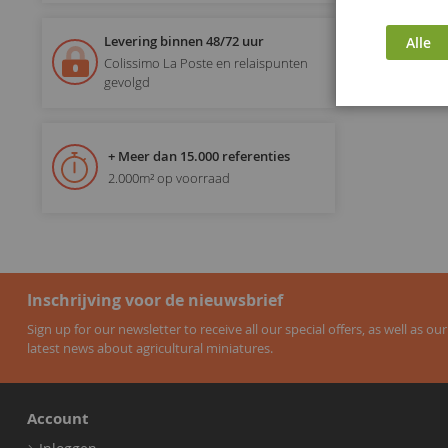
Levering binnen 48/72 uur
Alle
Colissimo La Poste en relaispunten
gevolgd
+ Meer dan 15.000 referenties
2.000m² op voorraad
Inschrijving voor de nieuwsbrief
Sign up for our newsletter to receive all our special offers, as well as our
latest news about agricultural miniatures.
Account