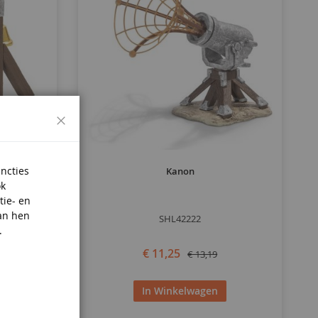
Sluiten
uncties
Kanon
ok
tie- en
an hen
SHL42222
.
€ 11,25
€ 13,19
In Winkelwagen