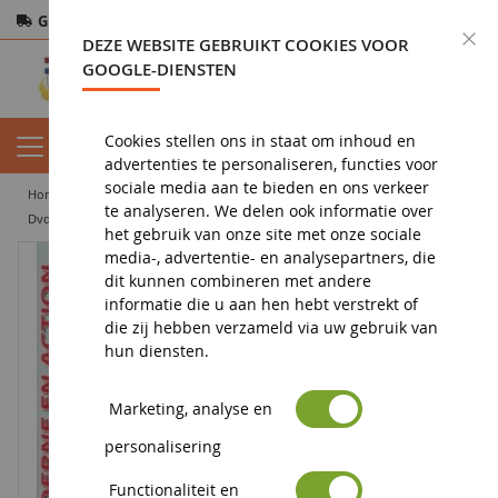
Gratis verzending
vanaf 200€
Veilige betaling
S
DEZE WEBSITE GEBRUIKT COOKIES VOOR
Retourneren
binnen 14 dagen
GOOGLE-DIENSTEN
Cookies stellen ons in staat om inhoud en
advertenties te personaliseren, functies voor
sociale media aan te bieden en ons verkeer
home
landbouwminiatuur
boekhandel - dvd
te analyseren. We delen ook informatie over
dvd en landbouwfilm
DVD Moderne machinebouw in actie - Deel 4
het gebruik van onze site met onze sociale
media-, advertentie- en analysepartners, die
dit kunnen combineren met andere
informatie die u aan hen hebt verstrekt of
die zij hebben verzameld via uw gebruik van
hun diensten.
Marketing, analyse en
personalisering
Functionaliteit en