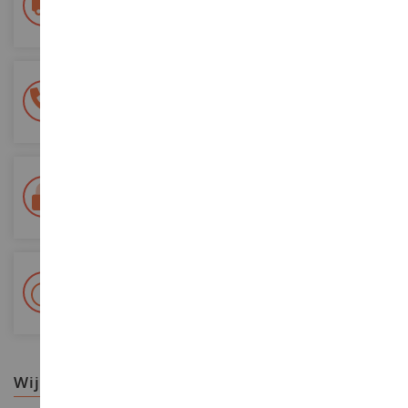
vanaf €200 aankoop
100% veilige betaling
Al je betalingen zijn veilig
Levering binnen 48/72 uur
Colissimo La Poste en relaispunten gevolgd
+ Meer dan 15.000 referenties
2.000m² op voorraad
wij raden aan