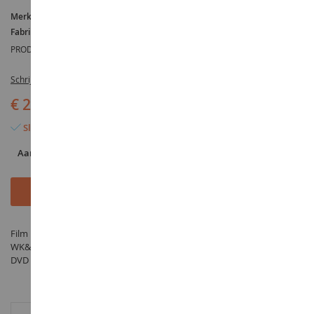
Merk :
AUCUNE
Fabrikant :
WK&F
PRODUCTREFERENTIE :
DVD745FR
Schrijf de eerste review over dit product
€ 29,95
Slechts 9 artikelen over
Aantal
In Winkelwagen
Film DVD Moderne machinebouw in actie - Deel 4 - vervaardigd door
WK&F onder de referentie DVD745FR in de categorie Boekhandel -
DVD