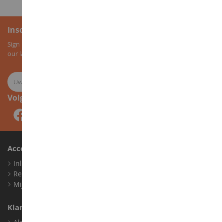
Inschrijving voor de nieuwsbrief
Sign up for our newsletter to receive all our special offers, as well as
our latest news about agricultural miniatures.
Volg ons
Account
Inloggen
Registreren
Mijn loyaliteitspunten
Klantenservice