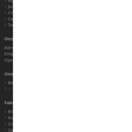
Algemene verkoopvoorwaarden
Juridische informatie
Contact
Cookies
Toegankelijkheid: niet conform
Onze Winkel
Adres : ZA LE Chemin, 61800 Montsecret
Email :
info@collect-world.nl
Openingstijden: Maandag tot zaterdag / 9:00-18:00 uur
Onze Merken
Bekijk Al Onze Merken
Archief
Fabrikanten
Bruder
Norev
Schuco
Siku