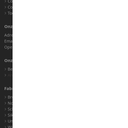
Contact
Cookies
Toegankelijkheid: niet conform
Onze Winkel
Adres : ZA LE Chemin, 61800 Montsecret
Email :
info@collect-world.nl
Openingstijden: Maandag tot zaterdag / 9:00-18:00 uur
Onze Merken
Bekijk Al Onze Merken
Archief
Fabrikanten
Bruder
Norev
Schuco
Siku
Universal Hobbies
Wiking