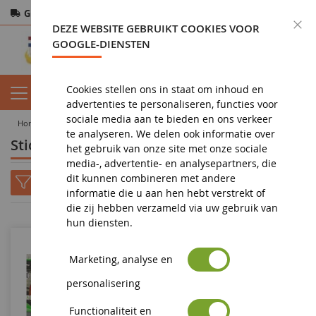
Gratis verzending
vanaf 200€
Veilige betaling
S
DEZE WEBSITE GEBRUIKT COOKIES VOOR
Retourneren
binnen 14 dagen
GOOGLE-DIENSTEN
Cookies stellen ons in staat om inhoud en
advertenties te personaliseren, functies voor
sociale media aan te bieden en ons verkeer
home
landbouwminiatuur
reserveonderdeel
andere
Sticker
te analyseren. We delen ook informatie over
Sticker
het gebruik van onze site met onze sociale
media-, advertentie- en analysepartners, die
dit kunnen combineren met andere
informatie die u aan hen hebt verstrekt of
die zij hebben verzameld via uw gebruik van
hun diensten.
Marketing, analyse en
personalisering
Functionaliteit en