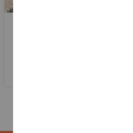
SCHAAL
1/32
Rood Stickervel
BT3073
€ 11,90
In Winkelwagen