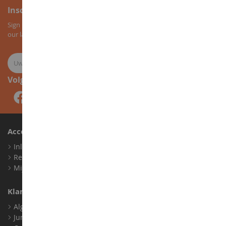
Inschrijving voor de nieuwsbrief
Sign up for our newsletter to receive all our special offers, as well as
our latest news about agricultural miniatures.
Volg ons
Account
Inloggen
Registreren
Mijn loyaliteitspunten
Klantenservice
Algemene verkoopvoorwaarden
Juridische informatie