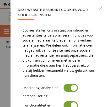
Gratis verzending
vanaf 200€
Veilige betaling
S
DEZE WEBSITE GEBRUIKT COOKIES VOOR
Retourneren
binnen 14 dagen
GOOGLE-DIENSTEN
Cookies stellen ons in staat om inhoud en
advertenties te personaliseren, functies voor
sociale media aan te bieden en ons verkeer
home
miniatuur tp
miniatuur vrachtwagen
kipper
te analyseren. We delen ook informatie over
MACK Granite 4-assige kipper
het gebruik van onze site met onze sociale
media-, advertentie- en analysepartners, die
dit kunnen combineren met andere
informatie die u aan hen hebt verstrekt of
die zij hebben verzameld via uw gebruik van
hun diensten.
Marketing, analyse en
personalisering
Functionaliteit en