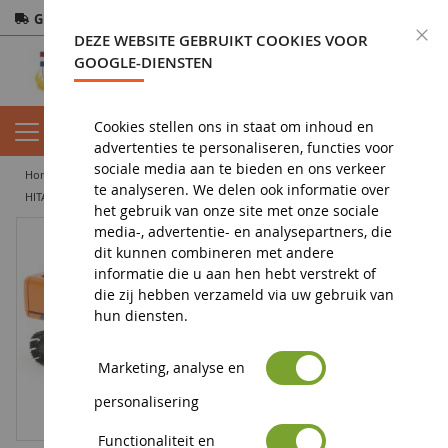
Gratis verzending
vanaf 200€
Veilige betaling
S
DEZE WEBSITE GEBRUIKT COOKIES VOOR
Retourneren
binnen 14 dagen
GOOGLE-DIENSTEN
Cookies stellen ons in staat om inhoud en
advertenties te personaliseren, functies voor
sociale media aan te bieden en ons verkeer
home
miniatuur tp
minigraafmachine
te analyseren. We delen ook informatie over
HITACHI ZX210-7G rupsgraafmachine
het gebruik van onze site met onze sociale
media-, advertentie- en analysepartners, die
dit kunnen combineren met andere
informatie die u aan hen hebt verstrekt of
die zij hebben verzameld via uw gebruik van
hun diensten.
Marketing, analyse en
personalisering
Functionaliteit en