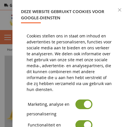
Gratis verzending
vanaf 200€
Veilige betaling
S
DEZE WEBSITE GEBRUIKT COOKIES VOOR
Retourneren
binnen 14 dagen
GOOGLE-DIENSTEN
Cookies stellen ons in staat om inhoud en
advertenties te personaliseren, functies voor
sociale media aan te bieden en ons verkeer
home
miniatuur tp
oplader
FURUKAWA 345 II wiellader
te analyseren. We delen ook informatie over
het gebruik van onze site met onze sociale
media-, advertentie- en analysepartners, die
dit kunnen combineren met andere
informatie die u aan hen hebt verstrekt of
die zij hebben verzameld via uw gebruik van
hun diensten.
Marketing, analyse en
personalisering
Functionaliteit en