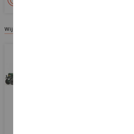
2.000m² op voorraad
wij raden aan
SCHAAL
SCHAAL
1/32
1/32
DEUTZ F3 En Schenker-
DEUTZ-FAHR Agrotrac 150 -
Aanhanger
Beperkt Tot 999 Stuks
SCH7819
ROS30210