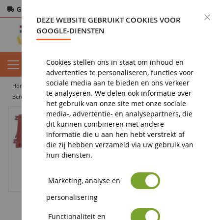
Gratis verzending
vanaf 200€
Veilige betaling
S
DEZE WEBSITE GEBRUIKT COOKIES VOOR
Retourneren
binnen 14 dagen
GOOGLE-DIENSTEN
Cookies stellen ons in staat om inhoud en
advertenties te personaliseren, functies voor
sociale media aan te bieden en ons verkeer
home
landbouwminiatuur
landbouwmachines
te analyseren. We delen ook informatie over
Benne 1 essieu BRIMONT BB8 SE
het gebruik van onze site met onze sociale
media-, advertentie- en analysepartners, die
dit kunnen combineren met andere
informatie die u aan hen hebt verstrekt of
die zij hebben verzameld via uw gebruik van
hun diensten.
Marketing, analyse en
personalisering
Functionaliteit en