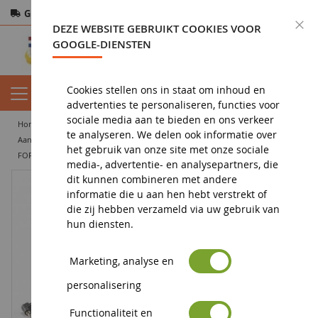
Gratis verzending
vanaf 200€
Veilige betaling
S
DEZE WEBSITE GEBRUIKT COOKIES VOOR
Retourneren
binnen 14 dagen
GOOGLE-DIENSTEN
Cookies stellen ons in staat om inhoud en
advertenties te personaliseren, functies voor
sociale media aan te bieden en ons verkeer
home
landbouwminiatuur
landbouwmachines
te analyseren. We delen ook informatie over
aanhangwagen en kipper
het gebruik van onze site met onze sociale
FORTUNA zijkipwagen voor op afstand bediende trekker
media-, advertentie- en analysepartners, die
dit kunnen combineren met andere
informatie die u aan hen hebt verstrekt of
die zij hebben verzameld via uw gebruik van
hun diensten.
Marketing, analyse en
personalisering
Functionaliteit en