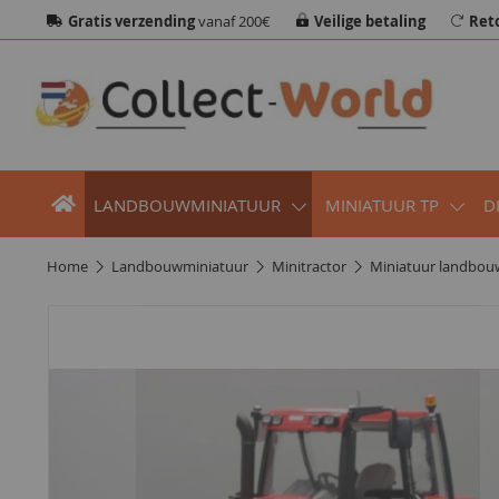
Gratis verzending
vanaf 200€
Veilige betaling
Ret
LANDBOUWMINIATUUR
MINIATUUR TP
D
home
landbouwminiatuur
minitractor
miniatuur landbou