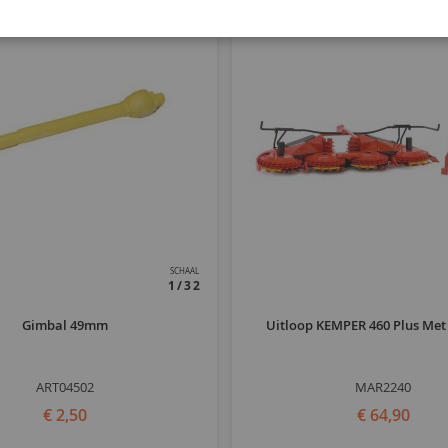
SCHAAL
1/32
Gimbal 49mm
Uitloop KEMPER 460 Plus Met
ART04502
MAR2240
€ 2,50
€ 64,90