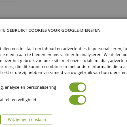
5900836
ITE GEBRUIKT COOKIES VOOR GOOGLE-DIENSTEN
um
tellen ons in staat om inhoud en advertenties te personaliseren, f
iale media aan te bieden en ons verkeer te analyseren. We delen o
 en kunststof
e over het gebruik van onze site met onze sociale media-, adverten
 en ouder
artners, die dit kunnen combineren met andere informatie die u a
trekt of die zij hebben verzameld via uw gebruik van hun diensten
g, analyse en personalisering
liteit en veiligheid
Wijzigingen opslaan