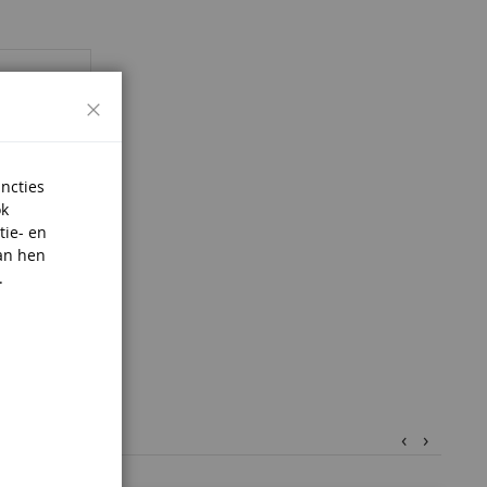
Sluiten
uncties
ok
tie- en
an hen
.
‹
›