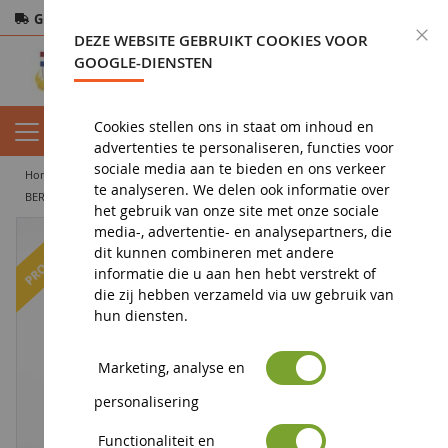
Gratis verzending
vanaf 200€
Veilige betaling
S
DEZE WEBSITE GEBRUIKT COOKIES VOOR
Retourneren
binnen 14 dagen
GOOGLE-DIENSTEN
Cookies stellen ons in staat om inhoud en
advertenties te personaliseren, functies voor
sociale media aan te bieden en ons verkeer
home
miniatuur tp
miniatuur vrachtwagen
drager
te analyseren. We delen ook informatie over
BERLIET GLC6 4x2 Operatie Gas-Olie
het gebruik van onze site met onze sociale
media-, advertentie- en analysepartners, die
-20
%
dit kunnen combineren met andere
informatie die u aan hen hebt verstrekt of
die zij hebben verzameld via uw gebruik van
hun diensten.
Marketing, analyse en
personalisering
Functionaliteit en