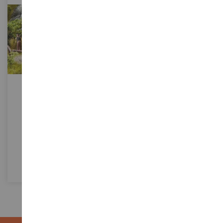
SCHAAL
SCHAAL
1/87
1/32
Hut - 6;5 X 5;1 X 4 Cm
Vierkante Strobaal Met
Oranje Touw - 7,8 X 3,7 X 2,2
Cm
NOC14342
CW0276
€ 14,90
€ 4,95
In Winkelwagen
In Winkelwagen