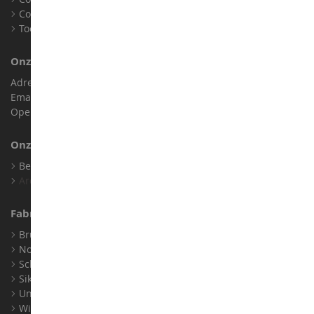
Cookies
Toegankelijkheid: niet conform
Onze Winkel
Adres : ZA LE Chemin, 61800 Montsecret
Email :
info@collect-world.nl
Openingstijden: Maandag tot zaterdag / 9:00-18:00 uur
Onze Merken
Bekijk Al Onze Merken
Archief
Fabrikanten
Bruder
Norev
Schuco
Siku
Universal Hobbies
Wiking