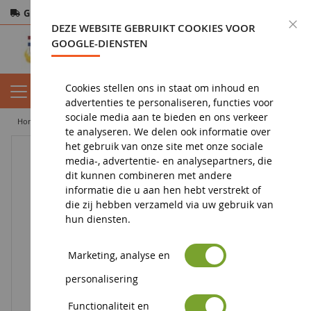
Gratis verzending
vanaf 200€
Veilige betaling
S
DEZE WEBSITE GEBRUIKT COOKIES VOOR
Retourneren
binnen 14 dagen
GOOGLE-DIENSTEN
Cookies stellen ons in staat om inhoud en
advertenties te personaliseren, functies voor
sociale media aan te bieden en ons verkeer
home
diorama
vegetatie
bomen
Zakje licht donker blad 50grs
te analyseren. We delen ook informatie over
het gebruik van onze site met onze sociale
media-, advertentie- en analysepartners, die
dit kunnen combineren met andere
informatie die u aan hen hebt verstrekt of
die zij hebben verzameld via uw gebruik van
hun diensten.
Marketing, analyse en
personalisering
Functionaliteit en