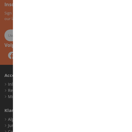
Inschrijving voor de nieuwsbrief
Sign up for our newsletter to receive all our special offers, as well as
our latest news about agricultural miniatures.
Volg ons
Account
Inloggen
Registreren
Mijn loyaliteitspunten
Klantenservice
Algemene verkoopvoorwaarden
Juridische informatie
Contact