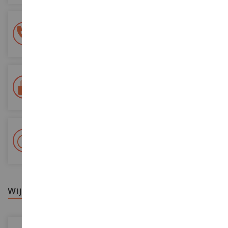
100% veilige betaling
Al je betalingen zijn veilig
Levering binnen 48/72 uur
Colissimo La Poste en relaispunten gevolgd
+ Meer dan 15.000 referenties
2.000m² op voorraad
wij raden aan