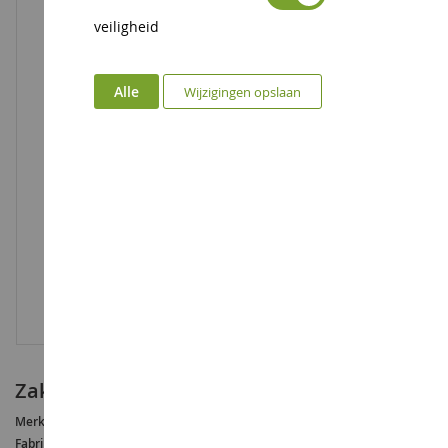
veiligheid
Alle
Wijzigingen opslaan
Zakje licht donker blad 50grs
Merk :
AUCUNE
Fabrikant :
NOCH