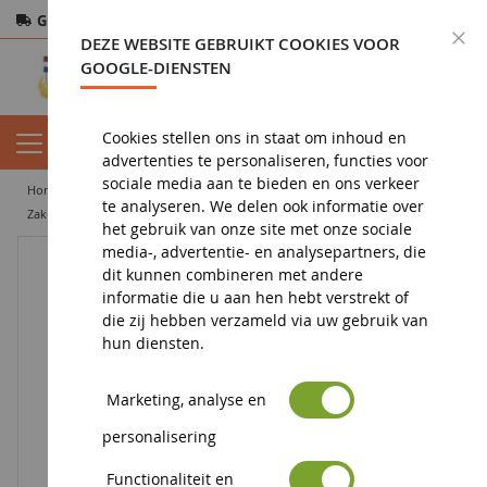
Gratis verzending
vanaf 200€
Veilige betaling
S
DEZE WEBSITE GEBRUIKT COOKIES VOOR
Retourneren
binnen 14 dagen
GOOGLE-DIENSTEN
Cookies stellen ons in staat om inhoud en
advertenties te personaliseren, functies voor
sociale media aan te bieden en ons verkeer
home
diorama
vegetatie
flocking
te analyseren. We delen ook informatie over
Zak met bruine stroomden 20grs
het gebruik van onze site met onze sociale
media-, advertentie- en analysepartners, die
dit kunnen combineren met andere
informatie die u aan hen hebt verstrekt of
die zij hebben verzameld via uw gebruik van
hun diensten.
Marketing, analyse en
personalisering
Functionaliteit en