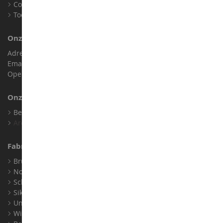
Cookies
Toegankelijkheid: niet conform
Onze Winkel
Adres : ZA LE Chemin, 61800 Montsecret
Email :
info@collect-world.nl
Openingstijden: Maandag tot zaterdag / 9:00-18:00 uur
Onze Merken
Bekijk Al Onze Merken
Archief
Fabrikanten
Bruder
Norev
Schuco
Siku
Universal Hobbies
Wiking