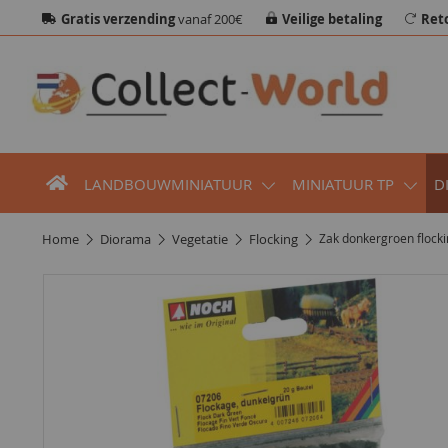
Gratis verzending
vanaf 200€
Veilige betaling
Ret
LANDBOUWMINIATUUR
MINIATUUR TP
D
home
diorama
vegetatie
flocking
Zak donkergroen flock