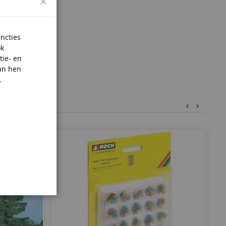
uncties
ok
tie- en
an hen
.
‹
›