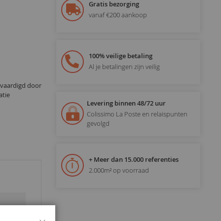
Gratis bezorging
vanaf €200 aankoop
100% veilige betaling
Al je betalingen zijn veilig
rvaardigd door
atie
Levering binnen 48/72 uur
Colissimo La Poste en relaispunten
gevolgd
+ Meer dan 15.000 referenties
2.000m² op voorraad
Sluiten