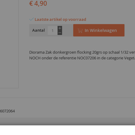
€ 4,90
Laatste artikel op voorraad
Aantal
In Winkelwagen
Diorama Zak donkergroen flocking 20grs op schaal 1/32 ve
NOCH onder de referentie NOC07206 in de categorie Veget
6072064