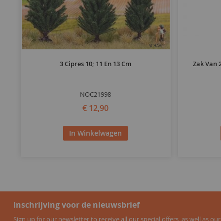
SCHAAL
3 Cipres 10; 11 En 13 Cm
Zak Van 
NOC21998
€ 12,90
In Winkelwagen
Inschrijving voor de nieuwsbrief
Sign up for our newsletter to receive all our special offers, as well as our