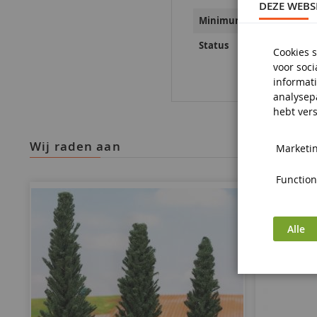
DEZE WEBS
14 jaar
Minimumleeftijd
Negen
Status
Cookies s
voor soc
informati
analysep
hebt vers
wij raden aan
Marketin
Functiona
Alle