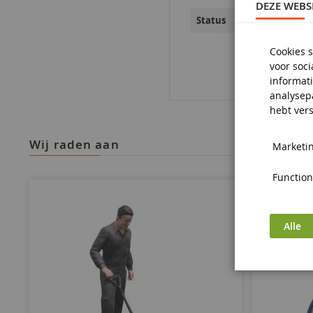
DEZE WEBS
Negen
Status
Cookies s
voor soc
informati
analysep
hebt vers
wij raden aan
Marketin
Functiona
Alle