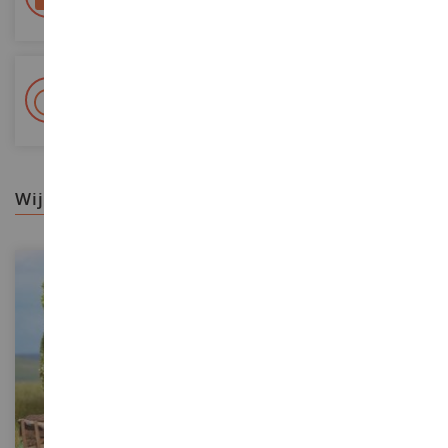
Colissimo La Poste en relaispunten gevolgd
+ Meer dan 15.000 referenties
2.000m² op voorraad
wij raden aan
SCHAAL
SCHAAL