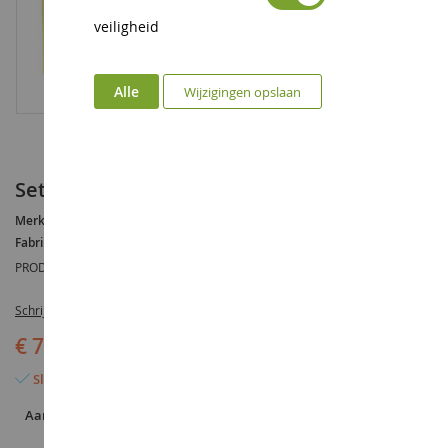
veiligheid
Alle
Wijzigingen opslaan
Set van 9 varens
Merk :
AUCUNE
Fabrikant :
NOCH
PRODUCTREFERENTIE :
NOC14100
Schrijf de eerste review over dit product
€ 7,90
Slechts 4 artikelen over
Aantal