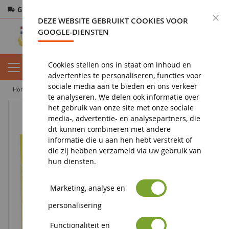
Gratis verzending
vanaf 200€
Veilige betaling
S
DEZE WEBSITE GEBRUIKT COOKIES VOOR
Retourneren
binnen 14 dagen
GOOGLE-DIENSTEN
Cookies stellen ons in staat om inhoud en
advertenties te personaliseren, functies voor
sociale media aan te bieden en ons verkeer
home
diorama
vegetatie
flocking
Set van 9 varens
te analyseren. We delen ook informatie over
het gebruik van onze site met onze sociale
media-, advertentie- en analysepartners, die
dit kunnen combineren met andere
informatie die u aan hen hebt verstrekt of
die zij hebben verzameld via uw gebruik van
hun diensten.
Marketing, analyse en
personalisering
Functionaliteit en