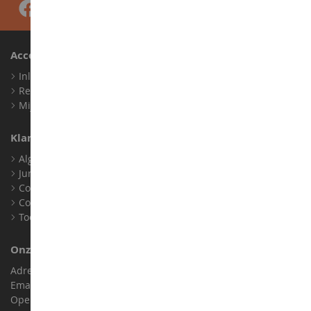
Account
Inloggen
Registreren
Mijn loyaliteitspunten
Klantenservice
Algemene verkoopvoorwaarden
Juridische informatie
Contact
Cookies
Toegankelijkheid: niet conform
Onze Winkel
Adres : ZA LE Chemin, 61800 Montsecret
Email :
info@collect-world.nl
Openingstijden: Maandag tot zaterdag / 9:00-18:00 uur