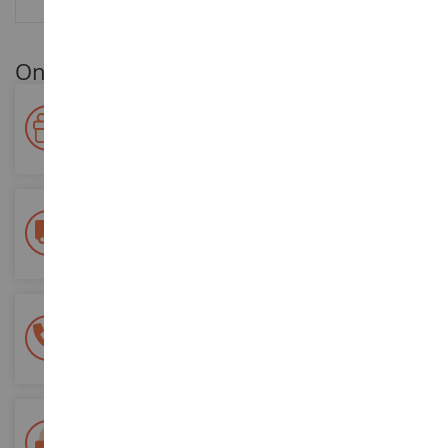
Onze klantenvoordelen
Beloon uw loyaliteit!
Verdien punten voor uw aankopen en gebruik ze voor
toekomstige bestellingen
Gratis bezorging
vanaf €200 aankoop
100% veilige betaling
Al je betalingen zijn veilig
Levering binnen 48/72 uur