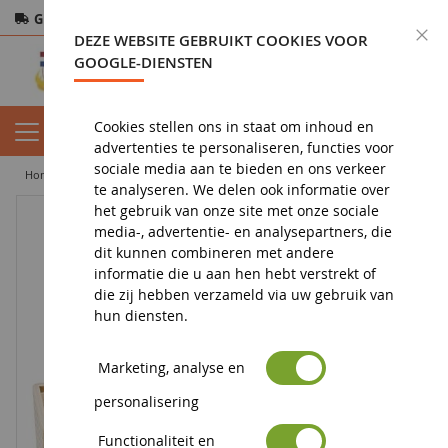
Gratis verzending
vanaf 200€
Veilige betaling
S
DEZE WEBSITE GEBRUIKT COOKIES VOOR
Retourneren
binnen 14 dagen
GOOGLE-DIENSTEN
Cookies stellen ons in staat om inhoud en
advertenties te personaliseren, functies voor
sociale media aan te bieden en ons verkeer
home
diorama
extra
Set van 6 miniatuur houten Pallox
te analyseren. We delen ook informatie over
het gebruik van onze site met onze sociale
media-, advertentie- en analysepartners, die
dit kunnen combineren met andere
informatie die u aan hen hebt verstrekt of
die zij hebben verzameld via uw gebruik van
hun diensten.
Marketing, analyse en
personalisering
Functionaliteit en