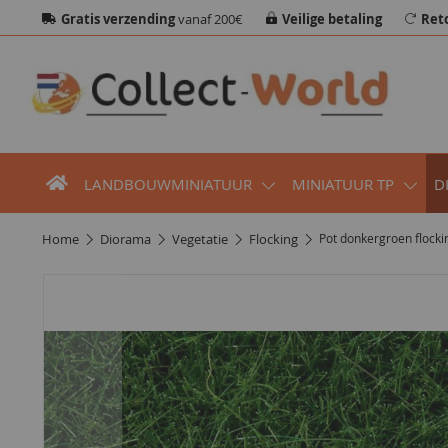
Gratis verzending
vanaf 200€
Veilige betaling
Ret
LANDBOUWMINIATUUR
MINIATUUR TP
D
home
diorama
vegetatie
flocking
Pot donkergroen flock