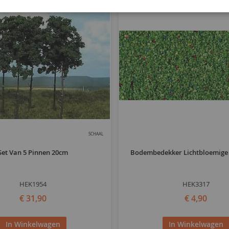
SCHAAL
Set Van 5 Pinnen 20cm
Bodembedekker Lichtbloemige
HEK1954
HEK3317
€ 31,90
€ 4,90
In Winkelwagen
In Winkelwagen