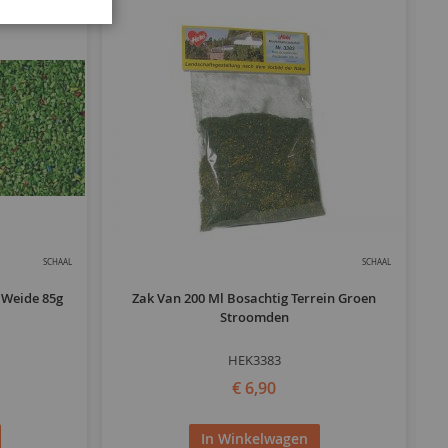
SCHAAL
SCHAAL
 Weide 85g
Zak Van 200 Ml Bosachtig Terrein Groen
D
Stroomden
HEK3383
€ 6,90
In Winkelwagen