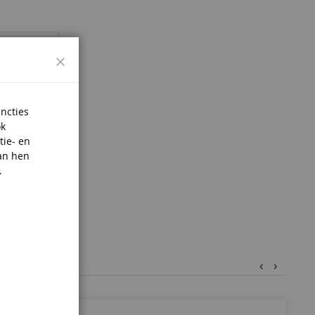
Sluiten
uncties
ok
tie- en
an hen
.
‹
›