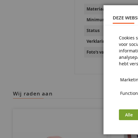
Materiaal
DEZE WEBS
Minimumleeftijd
Status
Cookies s
Verklaringen inzake prod
voor soc
informati
Foto's van productveiligh
analysep
hebt vers
Marketin
wij raden aan
Functiona
Alle