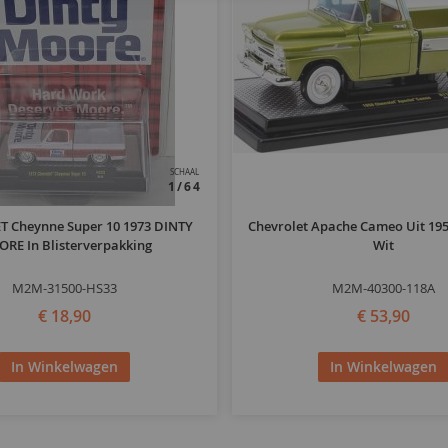
SCHAAL
1/64
 Cheynne Super 10 1973 DINTY
Chevrolet Apache Cameo Uit 195
RE In Blisterverpakking
Wit
M2M-31500-HS33
M2M-40300-118A
€ 18,90
€ 53,90
In Winkelwagen
In Winkelwagen