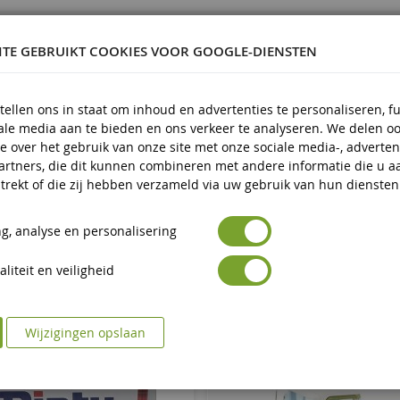
Metaal en kunststof
ITE GEBRUIKT COOKIES VOOR GOOGLE-DIENSTEN
3 jaar en ouder
Negen
tellen ons in staat om inhoud en advertenties te personaliseren, f
Avertissement : ne convient pas aux enfants de moins de 3 
uctveiligheid
iale media aan te bieden en ons verkeer te analyseren. We delen o
e over het gebruik van onze site met onze sociale media-, adverten
Marquage CE
eid
artners, die dit kunnen combineren met andere informatie die u a
trekt of die zij hebben verzameld via uw gebruik van hun diensten
g, analyse en personalisering
liteit en veiligheid
Wijzigingen opslaan