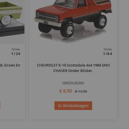
SCHAAL
SCHAAL
1/24
1/64
8, Groen En
CHEVROLET K-10 Scottsdale 4x4 1984 SNO
CH
CHASER Onder Blister.
GREEN30365
€ 8,90
€ 13,90
In Winkelwagen