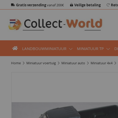
Gratis verzending
vanaf 200€
Veilige betaling
Ret
LANDBOUWMINIATUUR
MINIATUUR TP
D
home
miniatuur voertuig
miniatuur auto
miniatuur 4x4