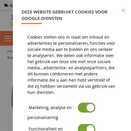
Gratis verzending
vanaf 200€
Veilige betaling
S
DEZE WEBSITE GEBRUIKT COOKIES VOOR
Retourneren
binnen 14 dagen
GOOGLE-DIENSTEN
Cookies stellen ons in staat om inhoud en
advertenties te personaliseren, functies voor
sociale media aan te bieden en ons verkeer
home
miniatuur voertuig
minibus
te analyseren. We delen ook informatie over
Bus MAN Lion's City A78 Blauw ZETTELMEIER
het gebruik van onze site met onze sociale
media-, advertentie- en analysepartners, die
dit kunnen combineren met andere
informatie die u aan hen hebt verstrekt of
die zij hebben verzameld via uw gebruik van
hun diensten.
Marketing, analyse en
personalisering
Functionaliteit en