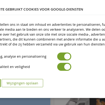
3 jaar en ouder
ITE GEBRUIKT COOKIES VOOR GOOGLE-DIENSTEN
Negen
Avertissement : ne convient pas aux enfants de moins de 3 
uctveiligheid
tellen ons in staat om inhoud en advertenties te personaliseren, f
iale media aan te bieden en ons verkeer te analyseren. We delen o
Marquage CE
eid
e over het gebruik van onze site met onze sociale media-, adverten
artners, die dit kunnen combineren met andere informatie die u a
trekt of die zij hebben verzameld via uw gebruik van hun diensten
g, analyse en personalisering
liteit en veiligheid
Wijzigingen opslaan