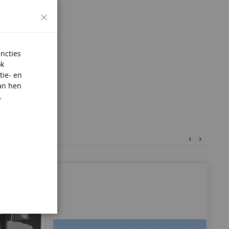
Sluiten
ans.
uncties
ok
tie- en
an hen
.
‹
›