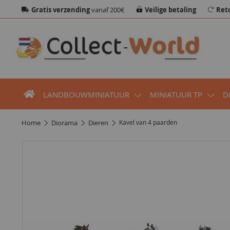
Gratis verzending
vanaf 200€
Veilige betaling
Ret
LANDBOUWMINIATUUR
MINIATUUR TP
D
home
diorama
dieren
Kavel van 4 paarden