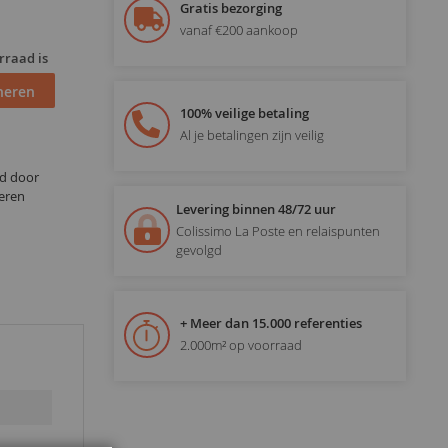
Gratis bezorging
vanaf €200 aankoop
rraad is
neren
100% veilige betaling
Al je betalingen zijn veilig
gd door
eren
Levering binnen 48/72 uur
Colissimo La Poste en relaispunten
gevolgd
+ Meer dan 15.000 referenties
2.000m² op voorraad