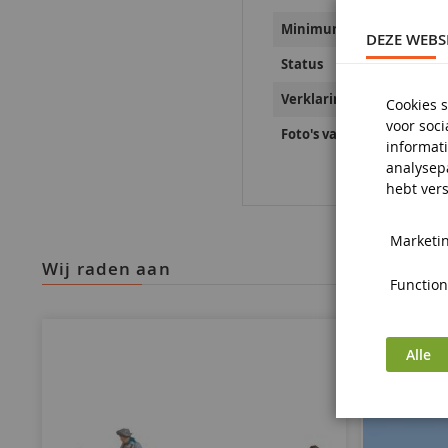
Minimumleeftijd
DEZE WEBS
Status
Verklaringen inzake prod
Cookies s
voor soc
Foto's van productveiligh
informati
analysep
hebt vers
Marketin
wij raden aan
Functiona
Alle