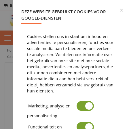
Gratis verzending
vanaf 200€
Veilige betaling
S
DEZE WEBSITE GEBRUIKT COOKIES VOOR
Retourneren
binnen 14 dagen
GOOGLE-DIENSTEN
Cookies stellen ons in staat om inhoud en
advertenties te personaliseren, functies voor
sociale media aan te bieden en ons verkeer
home
figuur
dierenbeeldje
boerderijdieren beeldjes
te analyseren. We delen ook informatie over
Golden Retriever vrouwtje
het gebruik van onze site met onze sociale
media-, advertentie- en analysepartners, die
dit kunnen combineren met andere
informatie die u aan hen hebt verstrekt of
die zij hebben verzameld via uw gebruik van
hun diensten.
Marketing, analyse en
personalisering
Functionaliteit en