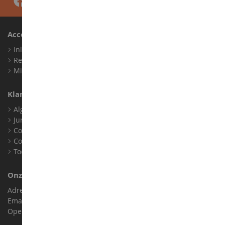
Account
Inloggen
Registreren
Mijn loyaliteitspunten
Klantenservice
Algemene verkoopvoorwaarden
Juridische informatie
Contact
Cookies
Toegankelijkheid: niet conform
Onze Winkel
Adres : ZA LE Chemin, 61800 Montsecret
Email :
info@collect-world.nl
Openingstijden: Maandag tot zaterdag / 9:00-18:00 uur