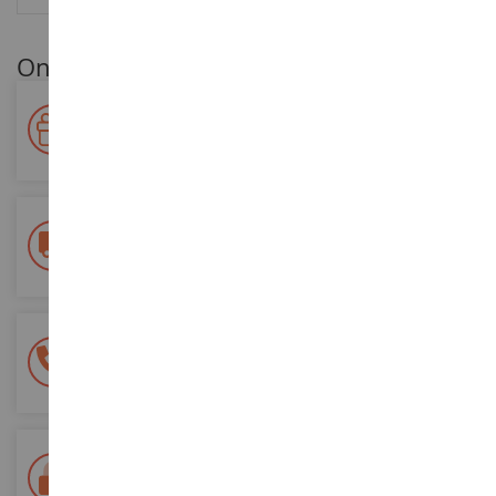
Onze klantenvoordelen
Beloon uw loyaliteit!
Verdien punten voor uw aankopen en gebruik ze voor
toekomstige bestellingen
Gratis bezorging
vanaf €200 aankoop
100% veilige betaling
Al je betalingen zijn veilig
Levering binnen 48/72 uur
Colissimo La Poste en relaispunten gevolgd