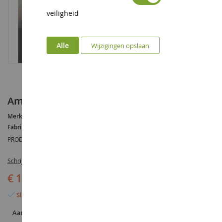
veiligheid
Alle
Wijzigingen opslaan
Amerikaanse legerkalender 2008
Merk :
AUCUNE
Fabrikant :
AUCUN
PRODUCTREFERENTIE :
CALUS2008
Schrijf de eerste review over dit product
€ 14,90
Slechts 2 artikelen over
Aantal