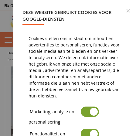
Gratis verzending
vanaf 200€
Veilige betaling
S
DEZE WEBSITE GEBRUIKT COOKIES VOOR
Retourneren
binnen 14 dagen
GOOGLE-DIENSTEN
Cookies stellen ons in staat om inhoud en
advertenties te personaliseren, functies voor
sociale media aan te bieden en ons verkeer
home
landbouwminiatuur
promotionele artikelen
te analyseren. We delen ook informatie over
reclamekalender
Amerikaanse legerkalender 2008
het gebruik van onze site met onze sociale
media-, advertentie- en analysepartners, die
dit kunnen combineren met andere
informatie die u aan hen hebt verstrekt of
die zij hebben verzameld via uw gebruik van
hun diensten.
Marketing, analyse en
personalisering
Functionaliteit en