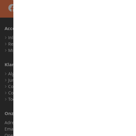
Account
Inloggen
Registreren
Mijn loyaliteitspunten
Klantenservice
Algemene verkoopvoorwaarden
Juridische informatie
Contact
Cookies
Toegankelijkheid: niet conform
Onze Winkel
Adres : ZA LE Chemin, 61800 Montsecret
Email :
info@collect-world.nl
Openingstijden: Maandag tot zaterdag / 9:00-18:00 uur