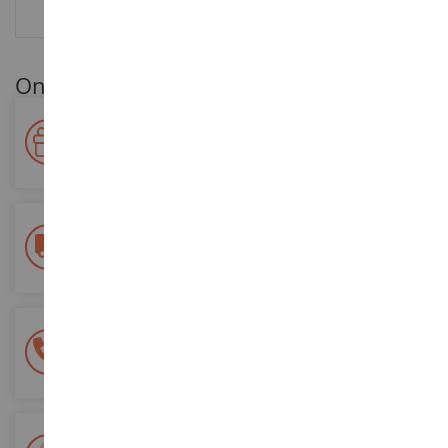
BEOORDELINGEN
Onze klantenvoordelen
Beloon uw loyaliteit!
Verdien punten voor uw aankopen en gebruik ze voor
toekomstige bestellingen
Gratis bezorging
vanaf €200 aankoop
100% veilige betaling
Al je betalingen zijn veilig