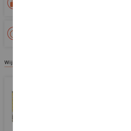
Levering binnen 48/72 uur
Colissimo La Poste en relaispunten gevolgd
+ Meer dan 15.000 referenties
2.000m² op voorraad
wij raden aan
SCHAAL
1/35