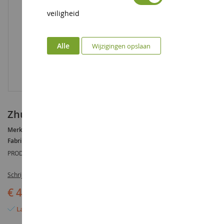
veiligheid
Alle
Wijzigingen opslaan
Zhu Zhu Puppies Bloemenkar
Merk :
AUCUNE
Fabrikant :
GOCHI
PRODUCTREFERENTIE :
GIO81160A
Schrijf de eerste review over dit product
€ 4,95
Laatste artikel op voorraad