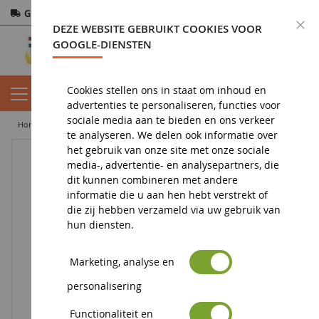
Gratis verzending
vanaf 200€
Veilige betaling
S
DEZE WEBSITE GEBRUIKT COOKIES VOOR
Retourneren
binnen 14 dagen
GOOGLE-DIENSTEN
Cookies stellen ons in staat om inhoud en
advertenties te personaliseren, functies voor
sociale media aan te bieden en ons verkeer
home
toy
speelgoed voor meisjes
Zhu Zhu Puppies Bloemenkar
te analyseren. We delen ook informatie over
het gebruik van onze site met onze sociale
media-, advertentie- en analysepartners, die
dit kunnen combineren met andere
informatie die u aan hen hebt verstrekt of
die zij hebben verzameld via uw gebruik van
hun diensten.
Marketing, analyse en
personalisering
Functionaliteit en