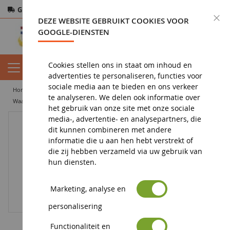
Gratis verzending
vanaf 200€
Veilige betaling
S
DEZE WEBSITE GEBRUIKT COOKIES VOOR
Retourneren
binnen 14 dagen
GOOGLE-DIENSTEN
Cookies stellen ons in staat om inhoud en
advertenties te personaliseren, functies voor
sociale media aan te bieden en ons verkeer
home
diorama
extra
wegen
verkeersborden
te analyseren. We delen ook informatie over
Waarschuwingsbord voor gevaar - Als bouwpakket
het gebruik van onze site met onze sociale
media-, advertentie- en analysepartners, die
dit kunnen combineren met andere
informatie die u aan hen hebt verstrekt of
die zij hebben verzameld via uw gebruik van
hun diensten.
Marketing, analyse en
personalisering
Functionaliteit en