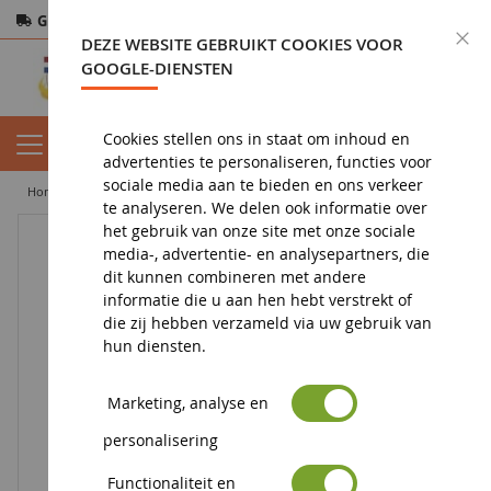
Gratis verzending
vanaf 200€
Veilige betaling
S
DEZE WEBSITE GEBRUIKT COOKIES VOOR
Retourneren
binnen 14 dagen
GOOGLE-DIENSTEN
Cookies stellen ons in staat om inhoud en
advertenties te personaliseren, functies voor
sociale media aan te bieden en ons verkeer
home
toy
accessoires
Vliegtuigen vliegtuig - El chupacabra
te analyseren. We delen ook informatie over
het gebruik van onze site met onze sociale
media-, advertentie- en analysepartners, die
dit kunnen combineren met andere
informatie die u aan hen hebt verstrekt of
die zij hebben verzameld via uw gebruik van
hun diensten.
Marketing, analyse en
personalisering
Functionaliteit en