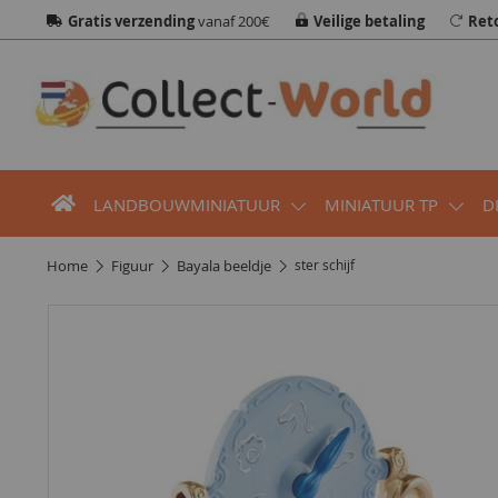
Gratis verzending
vanaf 200€
Veilige betaling
Ret
LANDBOUWMINIATUUR
MINIATUUR TP
D
home
figuur
bayala beeldje
ster schijf