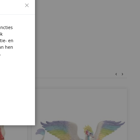
Sluiten
ans.
uncties
ok
tie- en
an hen
.
‹
›