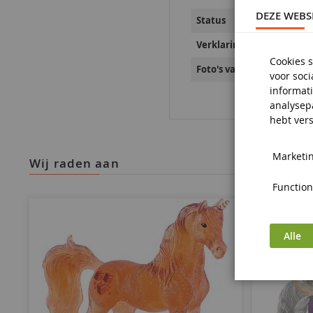
DEZE WEBS
Status
Verklaringen inzake prod
Cookies s
Foto's van productveiligh
voor soc
informati
analysep
hebt vers
Marketin
wij raden aan
Functiona
Alle