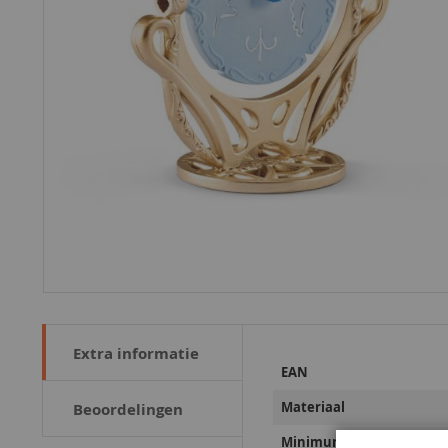
Extra informatie
Meer
EAN
informatie
Materiaal
Beoordelingen
Minimumleeftijd