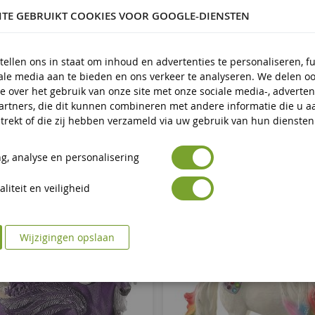
ITE GEBRUIKT COOKIES VOOR GOOGLE-DIENSTEN
Negen
Avertissement : ne convient pas aux enfants de moins de 3 
uctveiligheid
tellen ons in staat om inhoud en advertenties te personaliseren, f
Marquage CE
eid
iale media aan te bieden en ons verkeer te analyseren. We delen o
e over het gebruik van onze site met onze sociale media-, adverten
artners, die dit kunnen combineren met andere informatie die u a
trekt of die zij hebben verzameld via uw gebruik van hun diensten
g, analyse en personalisering
liteit en veiligheid
Wijzigingen opslaan