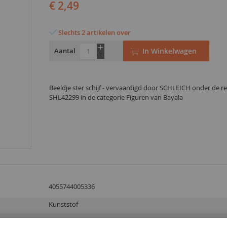
€ 2,49
Slechts 2 artikelen over
Aantal
In Winkelwagen
Beeldje ster schijf - vervaardigd door SCHLEICH onder de re
SHL42299 in de categorie Figuren van Bayala
4055744005336
Kunststof
3 jaar en ouder