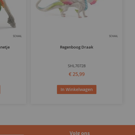
SCHAAL
SCHAAL
netje
Regenboog Draak
SHL70728
€ 25,99
In Winkelwagen
Volg ons