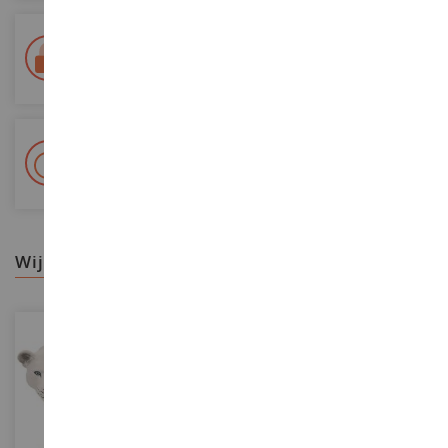
Levering binnen 48/72 uur
Colissimo La Poste en relaispunten gevolgd
+ Meer dan 15.000 referenties
2.000m² op voorraad
wij raden aan