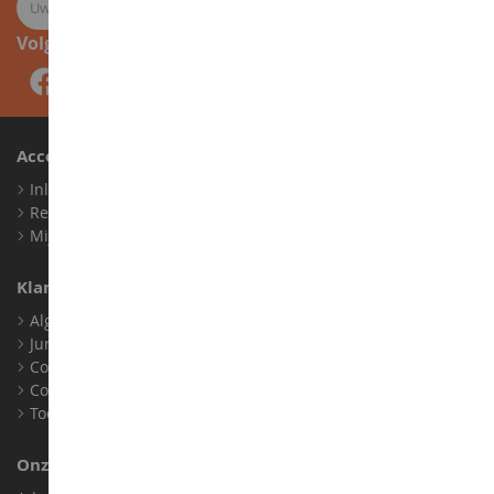
Volg ons
Account
Inloggen
Registreren
Mijn loyaliteitspunten
Klantenservice
Algemene verkoopvoorwaarden
Juridische informatie
Contact
Cookies
Toegankelijkheid: niet conform
Onze Winkel