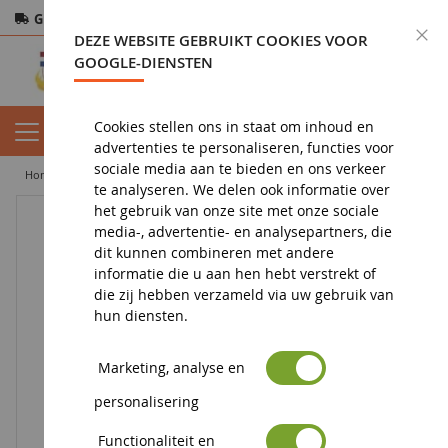
Gratis verzending
vanaf 200€
Veilige betaling
S
DEZE WEBSITE GEBRUIKT COOKIES VOOR
Retourneren
binnen 14 dagen
GOOGLE-DIENSTEN
Cookies stellen ons in staat om inhoud en
advertenties te personaliseren, functies voor
sociale media aan te bieden en ons verkeer
home
figuur
bayala beeldje
schatkist
te analyseren. We delen ook informatie over
het gebruik van onze site met onze sociale
media-, advertentie- en analysepartners, die
dit kunnen combineren met andere
informatie die u aan hen hebt verstrekt of
die zij hebben verzameld via uw gebruik van
hun diensten.
Marketing, analyse en
personalisering
Functionaliteit en