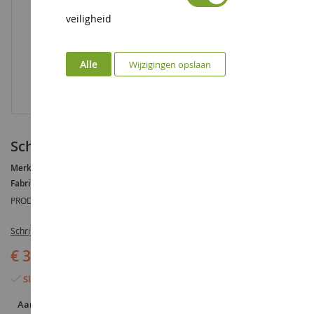
veiligheid
Alle
Wijzigingen opslaan
schatkist
Merk :
AUCUNE
Fabrikant :
SCHLEICH
PRODUCTREFERENTIE :
SHL42177
Schrijf de eerste review over dit product
€ 3,39
Slechts 3 artikelen over
Aantal