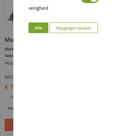
veiligheid
Alle
Wijzigingen opslaan
mustang hengst
Merk :
AUCUNE
Fabrikant :
SCHLEICH
PRODUCTREFERENTIE :
SHL13805
Schrijf de eerste review over dit product
€ 7,49
Op voorraad
Aantal
In Winkelwagen