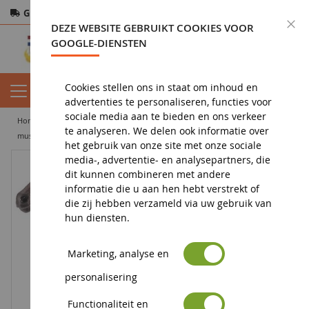
Gratis verzending
vanaf 200€
Veilige betaling
S
DEZE WEBSITE GEBRUIKT COOKIES VOOR
Retourneren
binnen 14 dagen
GOOGLE-DIENSTEN
Cookies stellen ons in staat om inhoud en
advertenties te personaliseren, functies voor
sociale media aan te bieden en ons verkeer
home
figuur
dierenbeeldje
boerderijdieren beeldjes
te analyseren. We delen ook informatie over
mustang hengst
het gebruik van onze site met onze sociale
media-, advertentie- en analysepartners, die
dit kunnen combineren met andere
informatie die u aan hen hebt verstrekt of
die zij hebben verzameld via uw gebruik van
hun diensten.
Marketing, analyse en
personalisering
Functionaliteit en