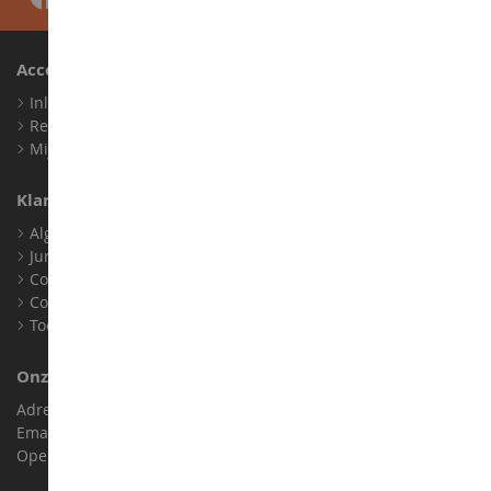
Account
Inloggen
Registreren
Mijn loyaliteitspunten
Klantenservice
Algemene verkoopvoorwaarden
Juridische informatie
Contact
Cookies
Toegankelijkheid: niet conform
Onze Winkel
Adres : ZA LE Chemin, 61800 Montsecret
Email :
info@collect-world.nl
Openingstijden: Maandag tot zaterdag / 9:00-18:00 uur