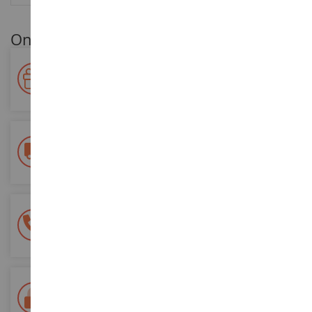
Onze klantenvoordelen
Beloon uw loyaliteit!
Verdien punten voor uw aankopen en gebruik ze voor
toekomstige bestellingen
Gratis bezorging
vanaf €200 aankoop
100% veilige betaling
Al je betalingen zijn veilig
Levering binnen 48/72 uur
Colissimo La Poste en relaispunten gevolgd