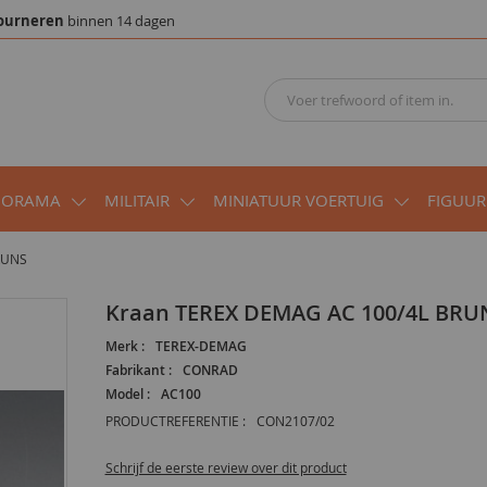
ourneren
binnen 14 dagen
IORAMA
MILITAIR
MINIATUUR VOERTUIG
FIGUUR
RUNS
Kraan TEREX DEMAG AC 100/4L BRU
Merk :
TEREX-DEMAG
Fabrikant :
CONRAD
Model :
AC100
PRODUCTREFERENTIE :
CON2107/02
Schrijf de eerste review over dit product