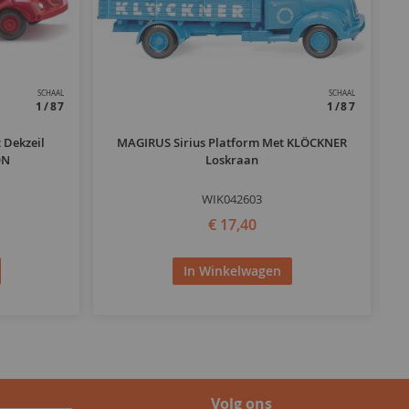
SCHAAL
SCHAAL
1/87
1/87
 Dekzeil
MAGIRUS Sirius Platform Met KLÖCKNER
ON
Loskraan
WIK042603
€ 17,40
In Winkelwagen
Volg ons