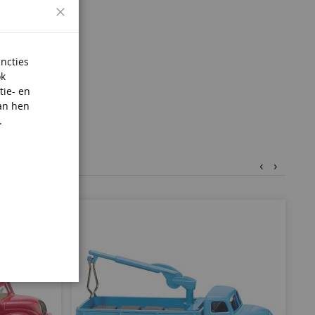
Sluiten
uncties
ok
tie- en
an hen
.
‹
›