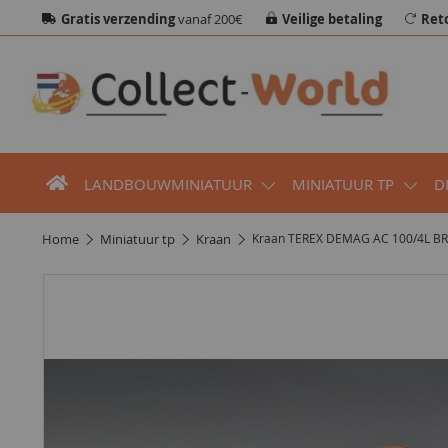
Gratis verzending
vanaf 200€
Veilige betaling
Ret
LANDBOUWMINIATUUR
MINIATUUR TP
D
home
miniatuur tp
kraan
Kraan TEREX DEMAG AC 100/4L B