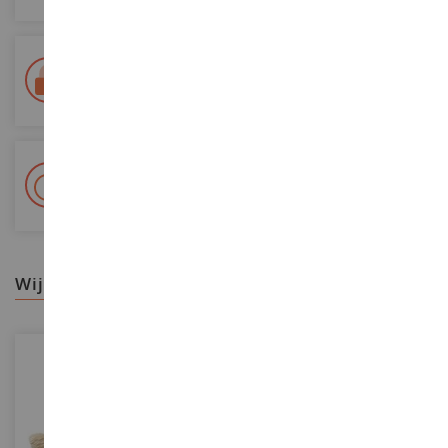
Levering binnen 48/72 uur
Colissimo La Poste en relaispunten gevolgd
+ Meer dan 15.000 referenties
2.000m² op voorraad
wij raden aan