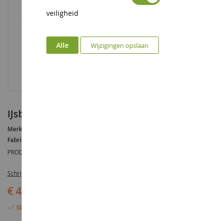
veiligheid
Alle
Wijzigingen opslaan
IJsbeerwelp loopt
Merk :
AUCUNE
Fabrikant :
SCHLEICH
PRODUCTREFERENTIE :
SHL14708
Schrijf de eerste review over dit product
€ 4,29
Slechts 2 artikelen over