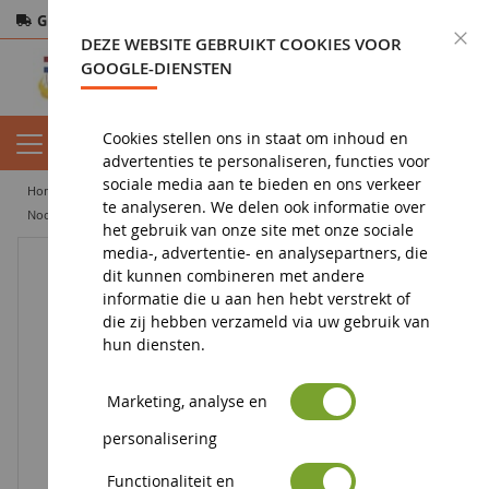
Gratis verzending
vanaf 200€
Veilige betaling
S
DEZE WEBSITE GEBRUIKT COOKIES VOOR
Retourneren
binnen 14 dagen
GOOGLE-DIENSTEN
Cookies stellen ons in staat om inhoud en
advertenties te personaliseren, functies voor
sociale media aan te bieden en ons verkeer
home
figuur
dierenbeeldje
beeldje van wild dier
te analyseren. We delen ook informatie over
noordpoolgebied en antarctica
IJsbeerwelp loopt
het gebruik van onze site met onze sociale
media-, advertentie- en analysepartners, die
dit kunnen combineren met andere
informatie die u aan hen hebt verstrekt of
die zij hebben verzameld via uw gebruik van
hun diensten.
Marketing, analyse en
personalisering
Functionaliteit en