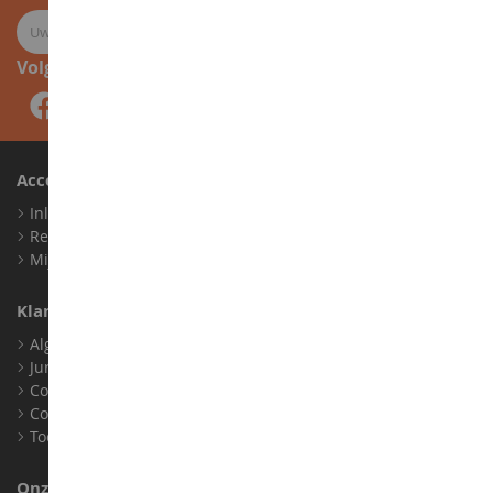
Volg ons
Account
Inloggen
Registreren
Mijn loyaliteitspunten
Klantenservice
Algemene verkoopvoorwaarden
Juridische informatie
Contact
Cookies
Toegankelijkheid: niet conform
Onze Winkel