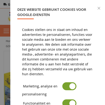
Gratis verzending
vanaf 200€
Veilige betaling
S
DEZE WEBSITE GEBRUIKT COOKIES VOOR
Retourneren
binnen 14 dagen
GOOGLE-DIENSTEN
Cookies stellen ons in staat om inhoud en
advertenties te personaliseren, functies voor
sociale media aan te bieden en ons verkeer
home
militair
modellen
vliegtuig
te analyseren. We delen ook informatie over
GORDINI Racing bouwpakket om te monteren en te schilderen
het gebruik van onze site met onze sociale
media-, advertentie- en analysepartners, die
dit kunnen combineren met andere
informatie die u aan hen hebt verstrekt of
die zij hebben verzameld via uw gebruik van
hun diensten.
Marketing, analyse en
personalisering
Functionaliteit en