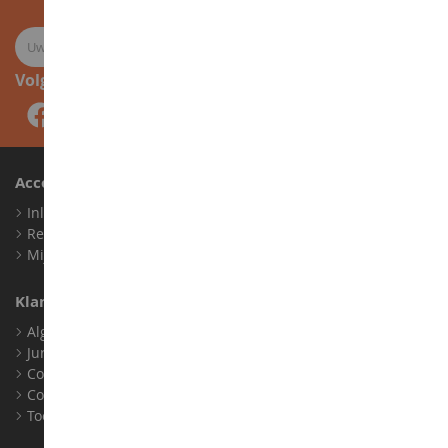
Volg ons
Account
Inloggen
Registreren
Mijn loyaliteitspunten
Klantenservice
Algemene verkoopvoorwaarden
Juridische informatie
Contact
Cookies
Toegankelijkheid: niet conform