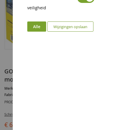
veiligheid
Alle
Wijzigingen opslaan
GORDINI Racing bouwpakket om te
monteren en te schilderen
Merk :
GORDINI
Fabrikant :
HELLER
PRODUCTREFERENTIE :
HEL50328
Schrijf de eerste review over dit product
€ 61,90