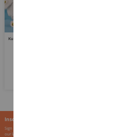
SCHAAL
1/1200
SCHAAL
Kuiken Met Roze Rammelaar
Bismarck Boot Om In Elkaar
Te Zetten En Te Schilderen
DC2913ROSE
REV05802
€ 10,90
€ 9,90
In Winkelwagen
In Winkelwagen
Inschrijving voor de nieuwsbrief
Sign up for our newsletter to receive all our special offers, as well as
our latest news about agricultural miniatures.