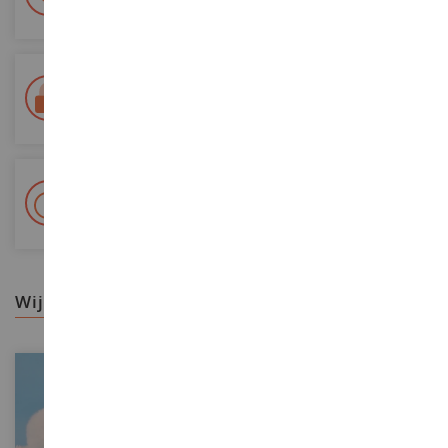
Al je betalingen zijn veilig
Levering binnen 48/72 uur
Colissimo La Poste en relaispunten gevolgd
+ Meer dan 15.000 referenties
2.000m² op voorraad
wij raden aan