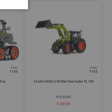
SCHAAL
SCHAAL
1/32
1/32
Trac
CLAAS AXOS 3.95 Met Voorlader FL 100
C
ROS30265
€ 89,90