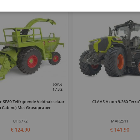
SCHAAL
1/32
 SF80 Zelfrijdende Veldhakselaar
CLAAS Axion 9.360 Terra
n Cabine) Met Grasopraper
UH6772
MAR2511
€ 124,90
€ 141,90