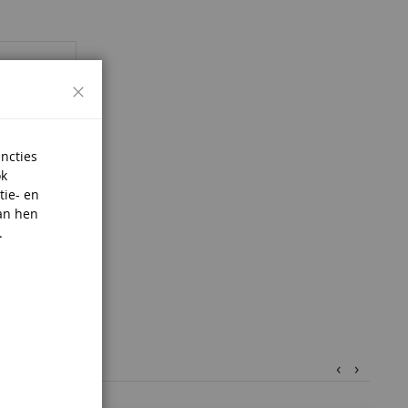
Sluiten
uncties
ok
tie- en
an hen
.
‹
›