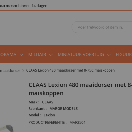
ourneren
binnen 14 dagen
IORAMA
MILITAIR
MINIATUUR VOERTUIG
FIGUUR
r maaidorser
CLAAS Lexion 480 maaidorser met 8-75C maïskoppen
CLAAS Lexion 480 maaidorser met 8-75C
maïskoppen
Merk :
CLAAS
Fabrikant :
MARGE MODELS
Model :
Lexion
PRODUCTREFERENTIE :
MAR2504