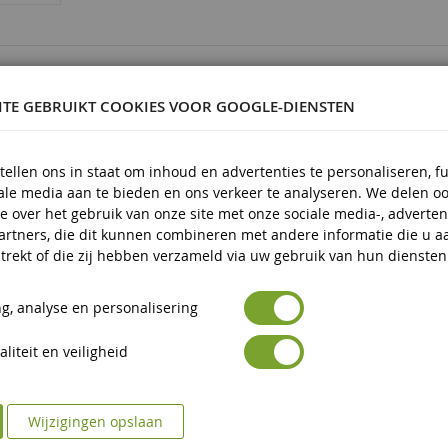
8477687
ITE GEBRUIKT COOKIES VOOR GOOGLE-DIENSTEN
tellen ons in staat om inhoud en advertenties te personaliseren, f
iale media aan te bieden en ons verkeer te analyseren. We delen o
 en kunststof
e over het gebruik van onze site met onze sociale media-, adverten
 en ouder
artners, die dit kunnen combineren met andere informatie die u a
trekt of die zij hebben verzameld via uw gebruik van hun diensten
g, analyse en personalisering
liteit en veiligheid
Wijzigingen opslaan