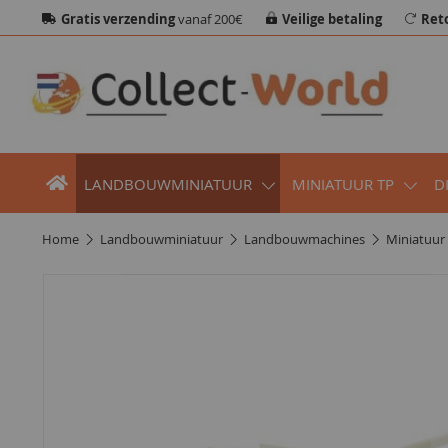
Gratis verzending
vanaf 200€
Veilige betaling
Ret
LANDBOUWMINIATUUR
MINIATUUR TP
D
home
landbouwminiatuur
landbouwmachines
miniatuu