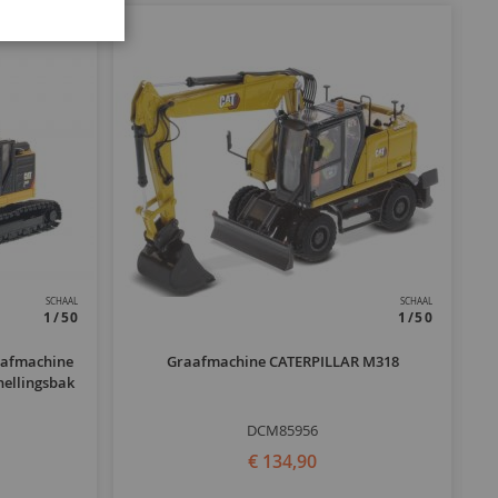
SCHAAL
SCHAAL
1/50
1/50
aafmachine
Graafmachine CATERPILLAR M318
C
nellingsbak
DCM85956
€ 134,90