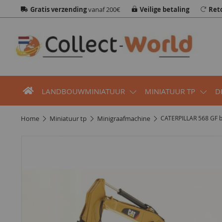
Gratis verzending
vanaf 200€
Veilige betaling
Ret
LANDBOUWMINIATUUR
MINIATUUR TP
D
home
miniatuur tp
minigraafmachine
CATERPILLAR 568 GF b