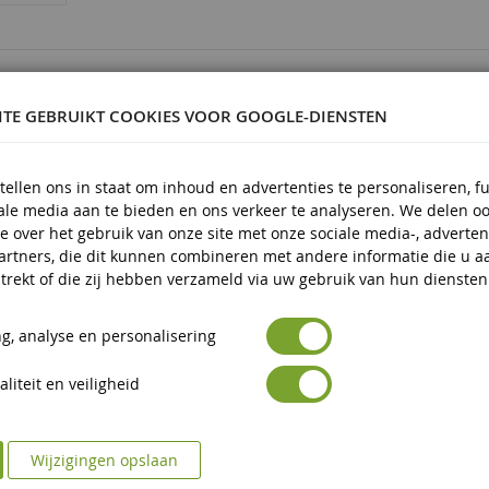
9499236
ITE GEBRUIKT COOKIES VOOR GOOGLE-DIENSTEN
tellen ons in staat om inhoud en advertenties te personaliseren, f
iale media aan te bieden en ons verkeer te analyseren. We delen o
 en kunststof
e over het gebruik van onze site met onze sociale media-, adverten
 en ouder
artners, die dit kunnen combineren met andere informatie die u a
trekt of die zij hebben verzameld via uw gebruik van hun diensten
g, analyse en personalisering
liteit en veiligheid
Wijzigingen opslaan