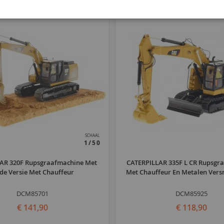
SCHAAL
1/50
AR 320F Rupsgraafmachine Met
CATERPILLAR 335F L CR Rupsgr
de Versie Met Chauffeur
Met Chauffeur En Metalen Vers
DCM85701
DCM85925
€ 141,90
€ 118,90