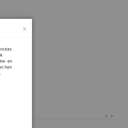
Sluiten
uncties
ok
tie- en
an hen
.
‹
›