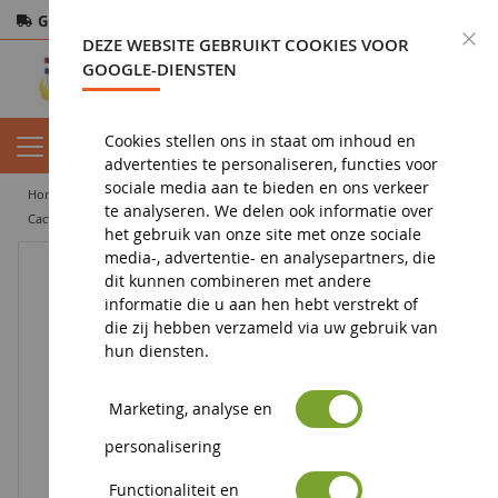
Gratis verzending
vanaf 200€
Veilige betaling
S
DEZE WEBSITE GEBRUIKT COOKIES VOOR
Retourneren
binnen 14 dagen
GOOGLE-DIENSTEN
Cookies stellen ons in staat om inhoud en
advertenties te personaliseren, functies voor
sociale media aan te bieden en ons verkeer
home
toy
accessoires
te analyseren. We delen ook informatie over
Cactus HELLO KITTY decoratie voor potlood met kleuring - Penguin
het gebruik van onze site met onze sociale
media-, advertentie- en analysepartners, die
dit kunnen combineren met andere
informatie die u aan hen hebt verstrekt of
die zij hebben verzameld via uw gebruik van
hun diensten.
Marketing, analyse en
personalisering
Functionaliteit en