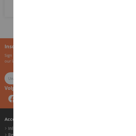
In Winkelwagen
In Winkelwagen
Inschrijving voor de nieuwsbrief
Sign up for our newsletter to receive all our special offers, as well as
our latest news about agricultural miniatures.
Volg ons
Account
Inloggen
Registreren