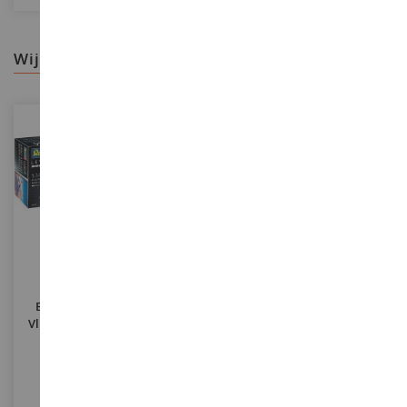
wij raden aan
SCHAAL
SCHAAL
1/144
1/35
British Airways A380-800
T34/85 Zavod 112 1944 Tank
Vliegtuigen In Elkaar Zetten
Om Te Monteren En Te
En Schilderen
Schilderen
REV03922
ITA6758
€ 37,90
€ 34,90