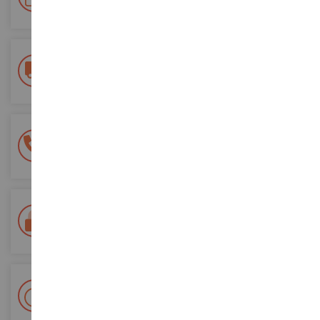
toekomstige bestellingen
Gratis bezorging
vanaf €200 aankoop
100% veilige betaling
Al je betalingen zijn veilig
Levering binnen 48/72 uur
Colissimo La Poste en relaispunten gevolgd
+ Meer dan 15.000 referenties
2.000m² op voorraad