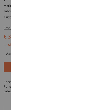
Merk :
AUCUNE
Fabrikant :
TOMY
PRODUCTREFERENTIE :
T8872E
Schrijf de eerste review over dit product
€ 3,45
Slechts 2 artikelen over
Aantal
In Winkelwagen
Speelgoed Cactus HELLO KITTY decoratie voor potlood met kleuring -
Penguin - vervaardigd door TOMY onder de referentie T8872E in de
categorie SPEELGOED