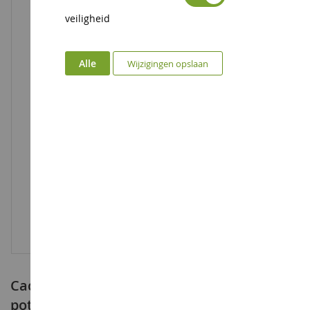
veiligheid
Alle
Wijzigingen opslaan
Cactus HELLO KITTY decoratie voor
potlood met kleuring - Penguin