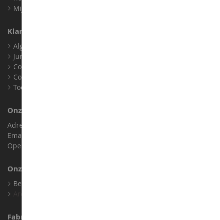
Mijn loyaliteitspunten
Klantenservice
Algemene verkoopvoorwaarden
Juridische informatie
Contact
Cookies
Toegankelijkheid: niet conform
Onze Winkel
Adres : ZA LE Chemin, 61800 Montsecret
Email :
info@collect-world.nl
Openingstijden: Maandag tot zaterdag / 9:00-18:00 uur
Onze Merken
Bekijk Al Onze Merken
Archief
Fabrikanten