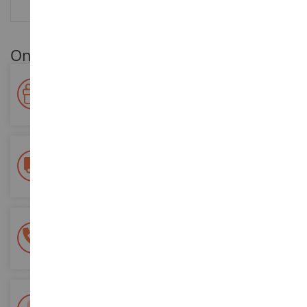
BEOORDELINGEN
Onze klantenvoordelen
Beloon uw loyaliteit!
Verdien punten voor uw aankopen en gebruik ze voor
toekomstige bestellingen
Gratis bezorging
vanaf €200 aankoop
100% veilige betaling
Al je betalingen zijn veilig
Levering binnen 48/72 uur