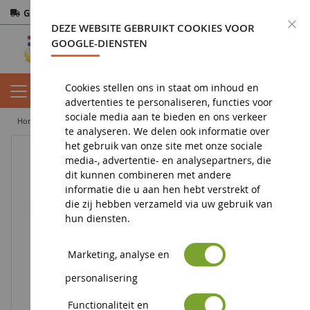
Gratis verzending
vanaf 200€
Veilige betaling
S
DEZE WEBSITE GEBRUIKT COOKIES VOOR
Retourneren
binnen 14 dagen
GOOGLE-DIENSTEN
Cookies stellen ons in staat om inhoud en
advertenties te personaliseren, functies voor
sociale media aan te bieden en ons verkeer
home
figuur
dierenbeeldje
paard beeldje
Andalusische merrie
te analyseren. We delen ook informatie over
het gebruik van onze site met onze sociale
media-, advertentie- en analysepartners, die
dit kunnen combineren met andere
informatie die u aan hen hebt verstrekt of
die zij hebben verzameld via uw gebruik van
hun diensten.
Marketing, analyse en
personalisering
Functionaliteit en