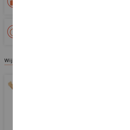
Colissimo La Poste en relaispunten gevolgd
+ Meer dan 15.000 referenties
2.000m² op voorraad
wij raden aan
SCHAAL
SCHAAL