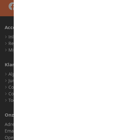
Account
Inloggen
Registreren
Mijn loyaliteitspunten
Klantenservice
Algemene verkoopvoorwaarden
Juridische informatie
Contact
Cookies
Toegankelijkheid: niet conform
Onze Winkel
Adres : ZA LE Chemin, 61800 Montsecret
Email :
info@collect-world.nl
Openingstijden: Maandag tot zaterdag / 9:00-18:00 uur