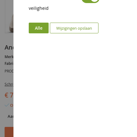
veiligheid
Alle
Wijzigingen opslaan
Andalusische merrie
Merk :
AUCUNE
Fabrikant :
SCHLEICH
PRODUCTREFERENTIE :
SHL13793
Schrijf de eerste review over dit product
€ 7,49
Op voorraad
Aantal
In Winkelwagen