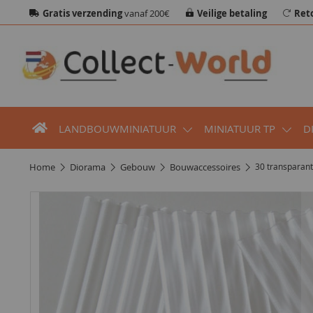
Gratis verzending
vanaf 200€
Veilige betaling
Ret
LANDBOUWMINIATUUR
MINIATUUR TP
D
home
diorama
gebouw
bouwaccessoires
30 transparant