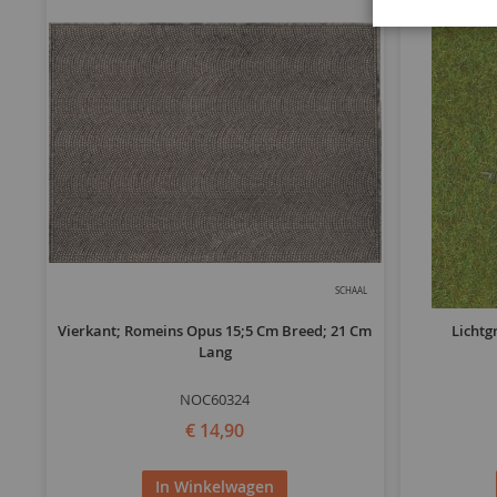
SCHAAL
Vierkant; Romeins Opus 15;5 Cm Breed; 21 Cm
Lichtg
Lang
NOC60324
€ 14,90
In Winkelwagen