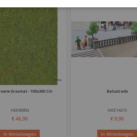
SCHAAL
roene Grasmat - 100x300 Cm
Balustrade
HEK30903
NOC14215
€ 46,90
€ 9,90
In Winkelwagen
In Winkelwagen