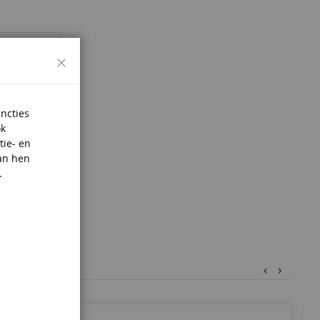
Sluiten
uncties
ok
tie- en
an hen
.
‹
›