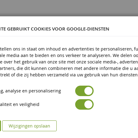
0080579
ITE GEBRUIKT COOKIES VOOR GOOGLE-DIENSTEN
tellen ons in staat om inhoud en advertenties te personaliseren, f
tof
iale media aan te bieden en ons verkeer te analyseren. We delen o
 en ouder
e over het gebruik van onze site met onze sociale media-, adverten
artners, die dit kunnen combineren met andere informatie die u a
trekt of die zij hebben verzameld via uw gebruik van hun diensten
g, analyse en personalisering
liteit en veiligheid
Wijzigingen opslaan